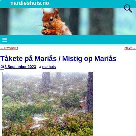
nardieshuis.no
←
Previous
Next
→
Post navigation
Tåkete på Mariås / Mistig op Mariås
8 September 2023
neshuis