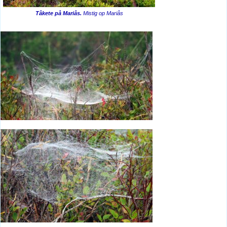
Tåkete på Mariås.
Mistig op Mariås