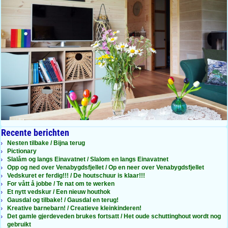
Recente berichten
Nesten tilbake / Bijna terug
Pictionary
Slalåm og langs Einavatnet / Slalom en langs Einavatnet
Opp og ned over Venabygdsfjellet / Op en neer over Venabygdsfjellet
Vedskuret er ferdig!!! / De houtschuur is klaar!!!
For vått å jobbe / Te nat om te werken
Et nytt vedskur / Een nieuw houthok
Gausdal og tilbake! / Gausdal en terug!
Kreative barnebarn! / Creatieve kleinkinderen!
Det gamle gjerdeveden brukes fortsatt / Het oude schuttinghout wordt nog
gebruikt