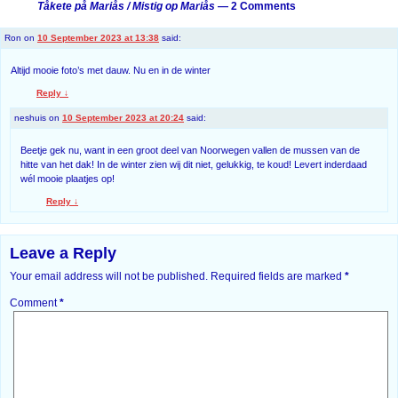
Tåkete på Mariås / Mistig op Mariås
— 2 Comments
Ron
on
10 September 2023 at 13:38
said:
Altijd mooie foto’s met dauw. Nu en in de winter
Reply
↓
neshuis
on
10 September 2023 at 20:24
said:
Beetje gek nu, want in een groot deel van Noorwegen vallen de mussen van de
hitte van het dak! In de winter zien wij dit niet, gelukkig, te koud! Levert inderdaad
wél mooie plaatjes op!
Reply
↓
Leave a Reply
Your email address will not be published.
Required fields are marked
*
Comment
*