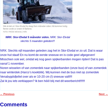
NRK: Stor-Elvdal 5 måneder siden.
NRK: Stor-Elvdal
slechts 5 maanden geleden!!!
NRK: Slechts vijf maanden geleden zag het in Stor-Elvdal er zo uit. Dat is waar
onze hut staat! En nu komt de eerste sneeuw en is code geel afgegeven!
Misschien ook wel, omdat wij nog geen spijkerbanden mogen rijden! Dat is pas
vanaf 1 november.
Noren wisselen of van zomerdek naar spijkerbanden (onze bus) of van zomerdek
naar winterdek (Harco’s koekblik). Wij kunnen met de bus niet op zomerdek
Venabygdsfjellet over als er 10-20 cm (!) sneeuw valt!!!!
Zal ik jou iets verklappen? Ik ben héél blij met dit weerbericht!!!!!!!
←
Previous
Next
→
Post navigation
Comments