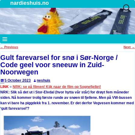
nardieshuis.no
←
Previous
Next
→
Post navigation
Gult farevarsel for snø i Sør-Norge /
Code geel voor sneeuw in Zuid-
Noorwegen
5 October 2023
neshuis
LINK
=
NRK: se på filmen! Kijk naar de film op Sognefjellet!
NRK: Slik så det ut i Stor-Elvdal (hvor hytta vår står) for drøyt fem måneder
siden. Nå kommer trolig første runde av snøen til fjellene. Men på VW-bussen
kan vi bare ha piggdekk fra 1. november. Er det derfor Vegvesen kommer med
‘gult farevarsel’?