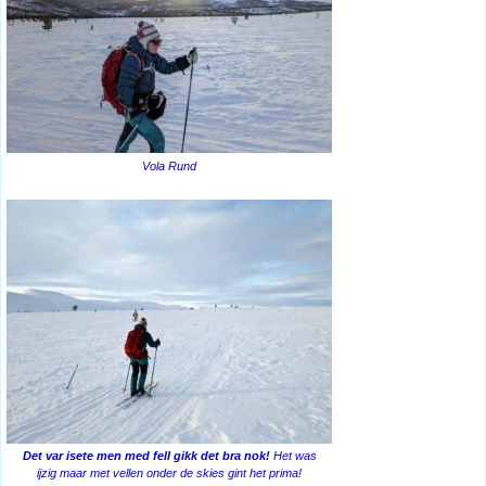
Vola Rund
Det var isete men med fell gikk det bra nok!
Het was
ijzig maar met vellen onder de skies gint het prima!