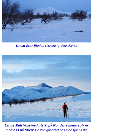
Utsikt Stor-Elvdal.
Uitzicht op Stor-Elvdal
Langs Midt Vola med utsikt på Rondane mens sola er
med oss på turen!
De zon gaat met ons mee tijdens we