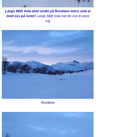
Langs Midt Vola med utsikt på Rondane mens sola er
med oss på turen!
Langs Midt Vola met de zon in onze
rug
Rondane