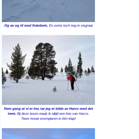
Og av og til med fiskebein.
En soms toch nog in visgraat
Hver gang at vi er her, tar jeg et bilde av Harco med det
treet.
Bij deze boom maak ik altijd een foto van Harco.
Twee mooie exemplaren in één klap!