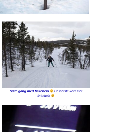
Siste gang med fiskebein
De laatste keer met
fiskebein