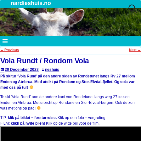
nardieshuis.no
←
Previous
Next
→
Post navigation
Vola Rundt / Rondom Vola
20 December 2023
neshuis
På skitur ‘Vola Rund’ på den andre siden av Rondetunet langs Rv 27 mellom
Enden og Atnbrua. Med utsikt på Rondane og Stor-Elvdal-fjellet. Og sola var
med oss på tur!
Te ski ‘Vola Rund’ aan de andere kant van Rondetunet langs weg 27 tussen
Enden en Atnbrua. Met uitzicht op Rondane en Stor-Elvdal-bergen. Ook de zon
was met ons op pad!
TIP:
klik på bildet = forstørrelse.
Klik op een foto = vergroting.
FILM:
klikk på hvite pilen!
Klik op de witte pijl voor de film.