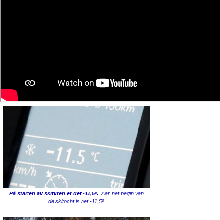
På starten av skituren er det -11,5º.
Aan het begin van
de skitocht is het -11,5º.