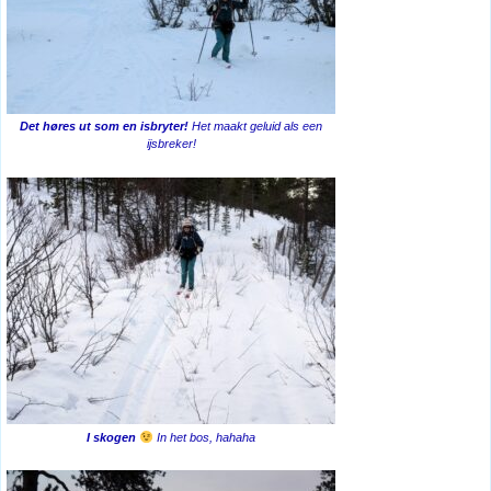
Det høres ut som en isbryter!
Het maakt geluid als een
ijsbreker!
I skogen
In het bos, hahaha