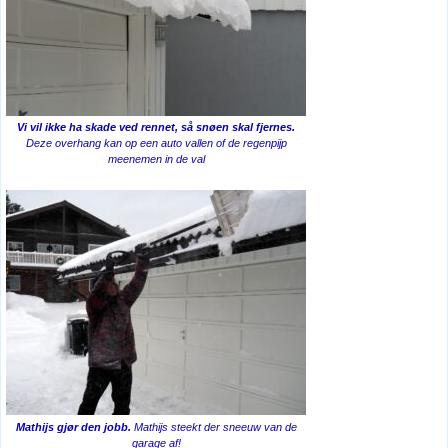
Vi vil ikke ha skade ved rennet, så snøen skal fjernes.
Deze overhang kan op een auto vallen of de regenpijp
meenemen in de val
Mathijs gjør den jobb.
Mathijs steekt der sneeuw van de
garage af!