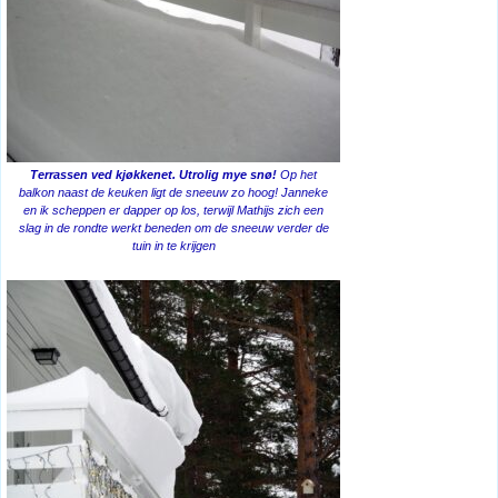
Terrassen ved kjøkkenet. Utrolig mye snø!
Op het
balkon naast de keuken ligt de sneeuw zo hoog! Janneke
en ik scheppen er dapper op los, terwijl Mathijs zich een
slag in de rondte werkt beneden om de sneeuw verder de
tuin in te krijgen