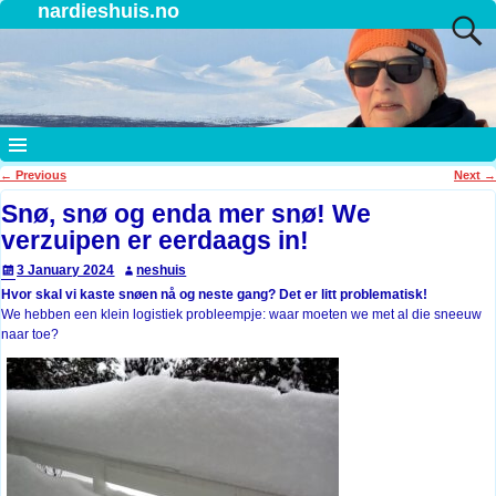
nardieshuis.no
←
Previous
Next
→
Post navigation
Snø, snø og enda mer snø! We
verzuipen er eerdaags in!
3 January 2024
neshuis
Hvor skal vi kaste snøen nå og neste gang? Det er litt problematisk!
We hebben een klein logistiek probleempje: waar moeten we met al die sneeuw
naar toe?