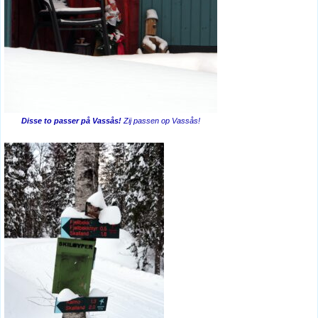
Disse to passer på Vassås!
Zij passen op Vassås!