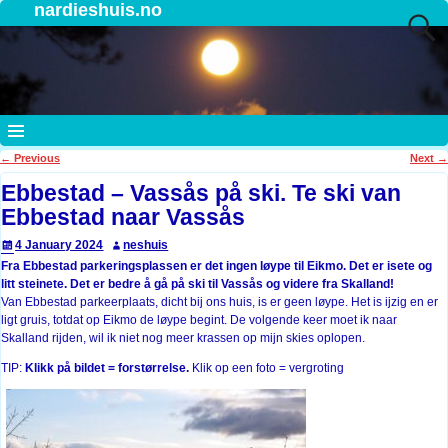
nardieshuis.no
←
Previous
Next
→
Post navigation
Ebbestad – Vassås på ski. Te ski van
Ebbestad naar Vassås
4 January 2024
neshuis
Fra Ebbestad parkeringsplassen er det ingen løype til Eikmo. Det er isete og
litt steinete. Det er bedre å gå på ski til Vassås og videre fra Skalland!
Van Ebbestad parkeerplaats, dicht bij ons huis, is er geen løype. Het is ijzig en er
ligt gruis, totdat op Eikmo de løype begint. De volgende keer moet ik naar
Skalland rijden, wil ik niet nog meer krassen op mijn skies oplopen.
TIP:
Klikk på bildet = forstørrelse.
Klik op een foto = vergroting