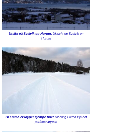
Utsikt på Svelvik og Hurum.
Uitzicht op Svelvik en
Hurum
Til Eikmo er løyper kjempe fine!
Richting Eikmo zijn het
perfecte løypes