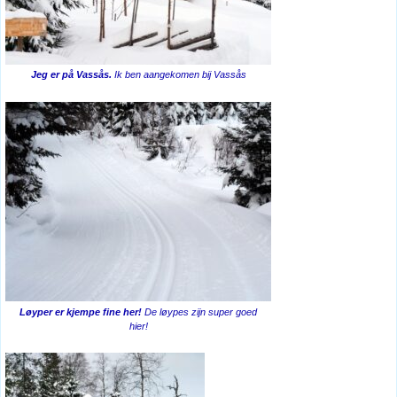
Jeg er på Vassås.
Ik ben aangekomen bij Vassås
Løyper er kjempe fine her!
De løypes zijn super goed
hier!