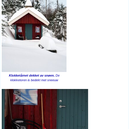
Klokketårnet dekket av snøen.
De
klokketoren is bedekt met sneeuw