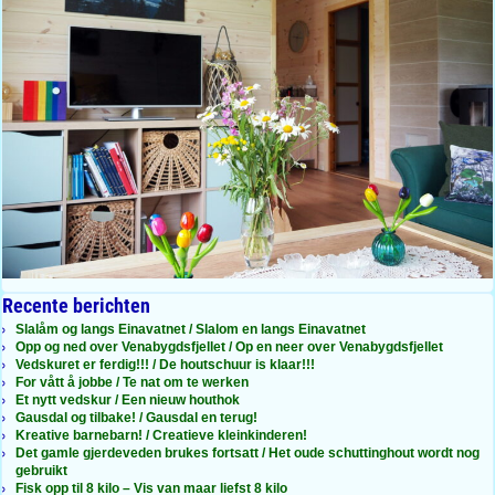
Recente berichten
Slalåm og langs Einavatnet / Slalom en langs Einavatnet
Opp og ned over Venabygdsfjellet / Op en neer over Venabygdsfjellet
Vedskuret er ferdig!!! / De houtschuur is klaar!!!
For vått å jobbe / Te nat om te werken
Et nytt vedskur / Een nieuw houthok
Gausdal og tilbake! / Gausdal en terug!
Kreative barnebarn! / Creatieve kleinkinderen!
Det gamle gjerdeveden brukes fortsatt / Het oude schuttinghout wordt nog
gebruikt
Fisk opp til 8 kilo – Vis van maar liefst 8 kilo