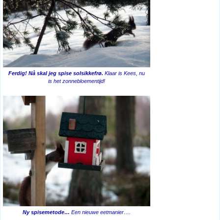
Ferdig! Nå skal jeg spise solsikkefrø.
Klaar is Kees, nu
is het zonnebloementijd!
Ny spisemetode…
Een nieuwe eetmanier….