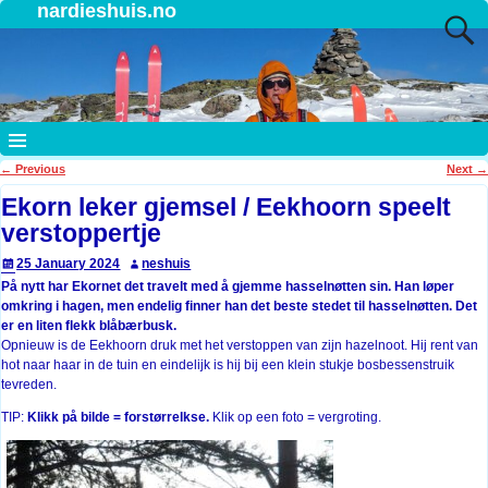
nardieshuis.no
←
Previous
Next
→
Post navigation
Ekorn leker gjemsel / Eekhoorn speelt
verstoppertje
25 January 2024
neshuis
På nytt har Ekornet det travelt med å gjemme hasselnøtten sin. Han løper
omkring i hagen, men endelig finner han det beste stedet til hasselnøtten. Det
er en liten flekk blåbærbusk.
Opnieuw is de Eekhoorn druk met het verstoppen van zijn hazelnoot. Hij rent van
hot naar haar in de tuin en eindelijk is hij bij een klein stukje bosbessenstruik
tevreden.
TIP:
Klikk på bilde = forstørrelkse.
Klik op een foto = vergroting.