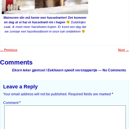
Matmoren din må hente mer hasselnøtter! Det kommer
en dag at vi har et hasselnøtt-tre i hagen
Duideloijke
zaak, ik moet meer hazelnoten kopen. Er komt een dag dat
we zomaar een hazelnootboom in onze tuin ontdekken
←
Previous
Next
→
Post navigation
Comments
Ekorn leker gjemsel / Eekhoorn speelt verstoppertje
— No Comments
Leave a Reply
Your email address will not be published.
Required fields are marked
*
Comment
*