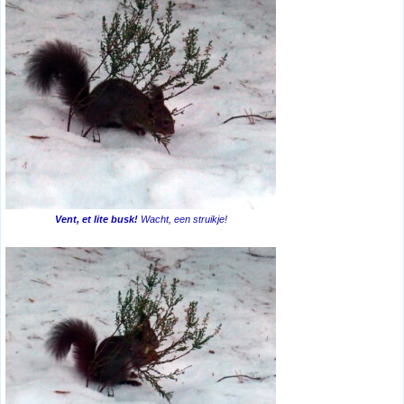
Vent, et lite busk!
Wacht, een struikje!