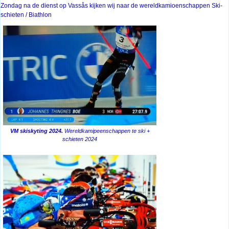
Zondag na de dienst op Vassås kijken wij naar de wereldkamioenschappen Ski-
schieten / Biathlon
VM skiskyting 2024.
Wereldkamipeenschappen te ski +
schieten 2024