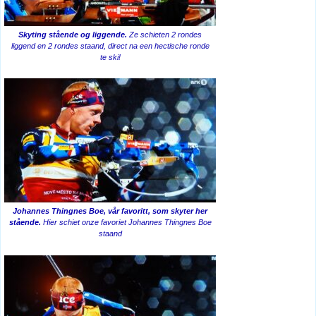
Skyting stående og liggende.
Ze schieten 2 rondes
liggend en 2 rondes staand, direct na een hectische ronde
te ski!
Johannes Thingnes Boe, vår favoritt, som skyter her
stående.
Hier schiet onze favoriet Johannes Thingnes Boe
staand