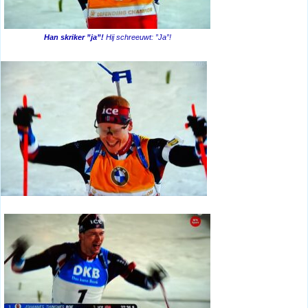
Han skriker ”ja”!
Hij schreeuwt: ”Ja”!