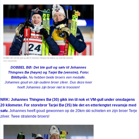
DOBBEL BØ: Det ble gull og sølv til Johannes
Thingnes Bø (høyre) og Tarjei Bø (venstre). Foto:
Bildbyrån.
Nu hebben beide broers een medaille.
Johannes goud en zijn oudere broer zilver. Dus deze keer
hoeft Johannes zijn broer niet te troosten!
NRK: Johannes Thingnes Bø (30) gikk inn til nok et VM-gull under onsdagens
20 kilometer. For storebror Tarjei Bø (35) ble det en etterlengtet revansje med
sølv.
Johannes heeft goud gewonnen op de 20km ski-schieten en zijn broer Terje
zilver. Twee stralende broers!