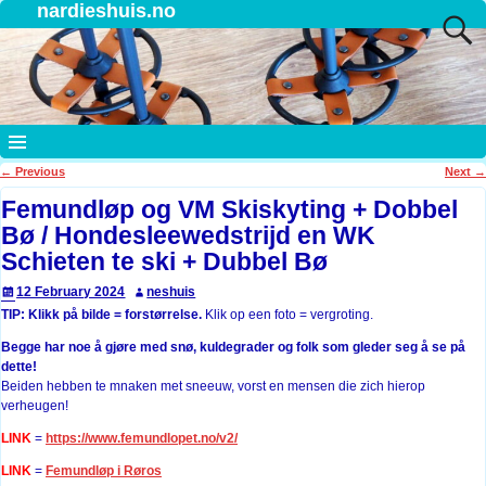
nardieshuis.no
←
Previous
Next
→
Post navigation
Femundløp og VM Skiskyting + Dobbel
Bø / Hondesleewedstrijd en WK
Schieten te ski + Dubbel Bø
12 February 2024
neshuis
TIP: Klikk på bilde = forstørrelse.
Klik op een foto = vergroting.
Begge har noe å gjøre med snø, kuldegrader og folk som gleder seg å se på
dette!
Beiden hebben te mnaken met sneeuw, vorst en mensen die zich hierop
verheugen!
LINK
=
https://www.femundlopet.no/v2/
LINK
=
Femundløp i Røros