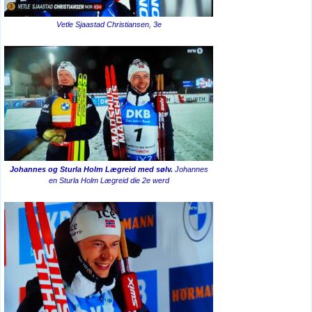
Vetle Sjaastad Christiansen, 3e
Johannes og Sturla Holm Lægreid med sølv.
Johannes
en Sturla Holm Lægreid die 2e werd