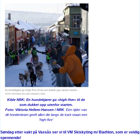
Kilde NRK: En hundekjører ga «high-five» til de
som dukket opp utenfor starten.
Foto: Viktoria Hellem-Hansen / NRK
. Een rijder van
dit hondenteam geeft allen die langs de kant staan een
‘high-five’
Søndag etter vakt på Vassås ser vi til VM Skiskyting m/ Biathlon, som er veldig
spennende!