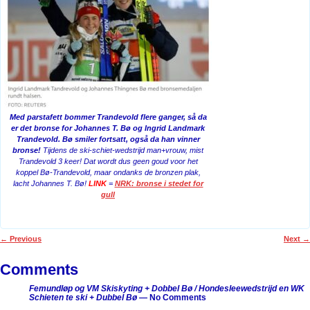
Med parstafett bommer Trandevold flere ganger, så da
er det bronse for Johannes T. Bø og Ingrid Landmark
Trandevold. Bø smiler fortsatt, også da han vinner
bronse!
Tijdens de ski-schiet-wedstrijd man+vrouw, mist
Trandevold 3 keer! Dat wordt dus geen goud voor het
koppel Bø-Trandevold, maar ondanks de bronzen plak,
lacht Johannes T. Bø!
LINK
=
NRK: bronse i stedet for
gull
←
Previous
Next
→
Post navigation
Comments
Femundløp og VM Skiskyting + Dobbel Bø / Hondesleewedstrijd en WK
Schieten te ski + Dubbel Bø
— No Comments