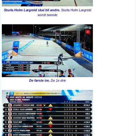
Sturla Holm Lægreid skal bli andre.
Sturla Holm Lægreid
wordt tweede
De første tre.
De 1e drie