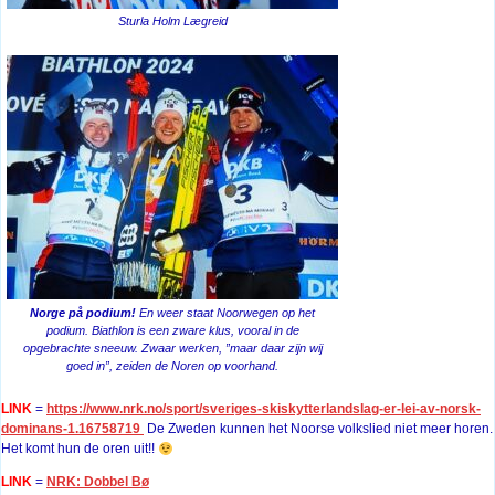
Sturla Holm Lægreid
Norge på podium!
En weer staat Noorwegen op het
podium. Biathlon is een zware klus, vooral in de
opgebrachte sneeuw. Zwaar werken, ”maar daar zijn wij
goed in”, zeiden de Noren op voorhand.
LINK
=
https://www.nrk.no/sport/sveriges-skiskytterlandslag-er-lei-av-norsk-
dominans-1.16758719
De Zweden kunnen het Noorse volkslied niet meer horen.
Het komt hun de oren uit!!
LINK
=
NRK: Dobbel Bø