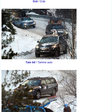
Grå
/ Grijs
Tam bil
/ Tamme auto