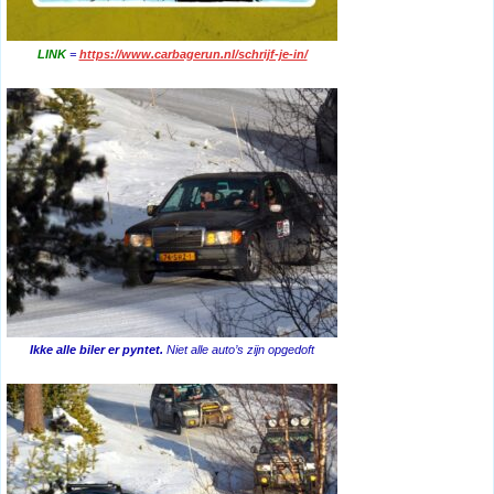
LINK
=
https://www.carbagerun.nl/schrijf-je-in/
Ikke alle biler er pyntet.
Niet alle auto’s zijn opgedoft