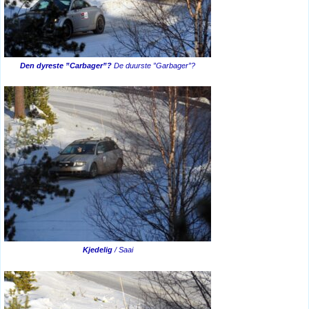
Den dyreste ”Carbager”?
De duurste ”Garbager”?
Kjedelig
/ Saai