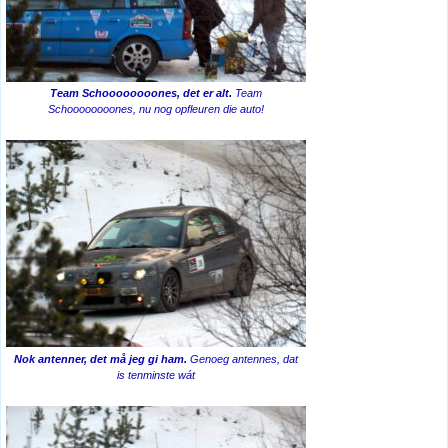
Team Schoooooooones, det er alt.
Team
Schoooooooones, nu nog opfleuren die auto!
Nok antenner, det må jeg gi ham.
Genoeg antennes, dat
is tenminste wát