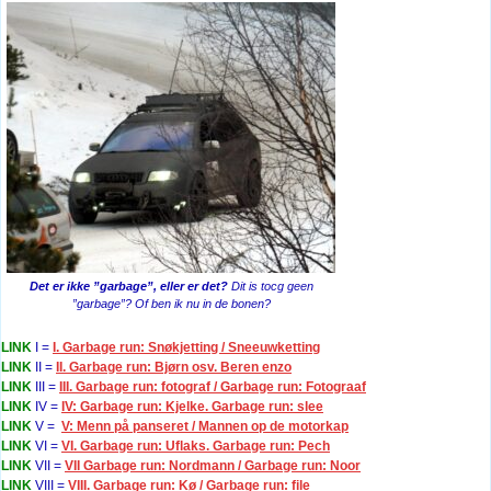
Det er ikke ”garbage”, eller er det?
Dit is tocg geen
”garbage”? Of ben ik nu in de bonen?
LINK
I =
I. Garbage run: Snøkjetting / Sneeuwketting
LINK
II =
II. Garbage run: Bjørn osv. Beren enzo
LINK
III =
III. Garbage run: fotograf / Garbage run: Fotograaf
LINK
IV =
IV: Garbage run: Kjelke. Garbage run: slee
LINK
V =
V: Menn på panseret / Mannen op de motorkap
LINK
VI =
VI. Garbage run: Uflaks. Garbage run: Pech
LINK
VII =
VII Garbage run: Nordmann / Garbage run: Noor
LINK
VIII =
VIII. Garbage run: Kø / Garbage run: file