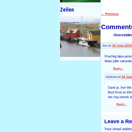
Zeilen
←
Previous
Post navigati
Comment
Overvelden
Ine
on
29 June 2025 
Prachtig bijna jamm
Maar jullie vakantie
Reply
↓
neshuis
on
30 Jun
Dank je, Ine! We 
Buuf Knut en Elin
het nog steeds id
Reply
↓
Leave a Re
Your email addres