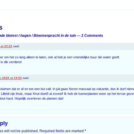
on
s
de blomst i hagen / Bloemenpracht in de tuin
— 2 Comments
at 23:22
said:
er om het zo lang alleen te laten, ook al heb je een vriendelijke buur die water geeft.
 is dik verdiend
e 2025 at 19:53
said:
duimen dat er af en toe een bui valt. In juli gaan Noren massaal op vakantie, dus ik durf nie
 Lillebil zijn thuis, maar Knut doet5 al zoveel! Ik heb de kamerplanten weer op het terras geze
ioot hard. Hopelijk overleven de planten dat!
ply
s will not be published.
Required fields are marked
*