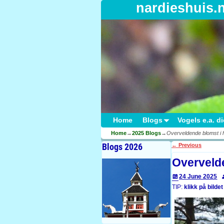
nardieshuis.
Home
Blogs
Vogels e.a. d
Home
→
2025 Blogs
→
Overveldende blomst i h
Blogs 2026
←
Previous
Post navigati
Overvelde
24 June 2025
TIP:
klikk på bildet