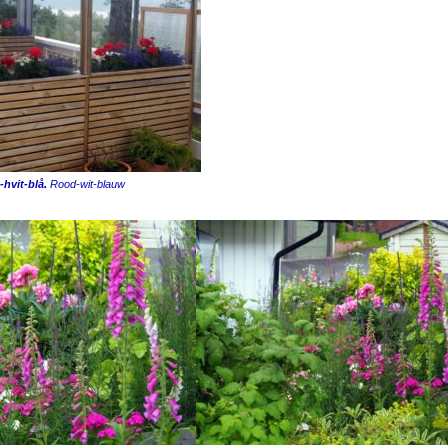
hvit-blå.
Rood-wit-blauw