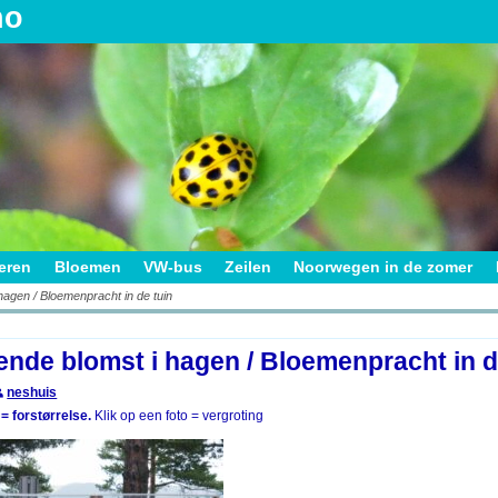
no
ieren
Bloemen
VW-bus
Zeilen
Noorwegen in de zomer
agen / Bloemenpracht in de tuin
on
nde blomst i hagen / Bloemenpracht in d
neshuis
 = forstørrelse.
Klik op een foto = vergroting