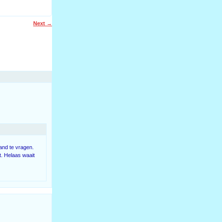
Next
→
mand te vragen.
t. Helaas waait