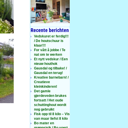
Recente berichten
Vedskuret er ferdig!!!
/ De houtschuur is
klaar!!!
For vått å jobbe / Te
nat om te werken
Et nytt vedskur / Een
nieuw houthok
Gausdal og tilbake! /
Gausdal en terug!
Kreative barnebarn! /
Creatieve
kleinkinderen!
Det gamle
gjerdeveden brukes
fortsatt / Het oude
schuttinghout wordt
nog gebruikt
Fisk opp til 8 kilo – Vis
van maar liefst 8 kilo
Bo mater en
grønnsisik / Bo voert