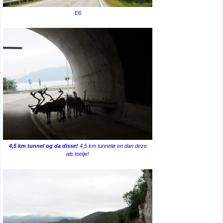
E6
4,5 km tunnel og da disse!
4,5 km tunnelø en dan deze
als toetje!