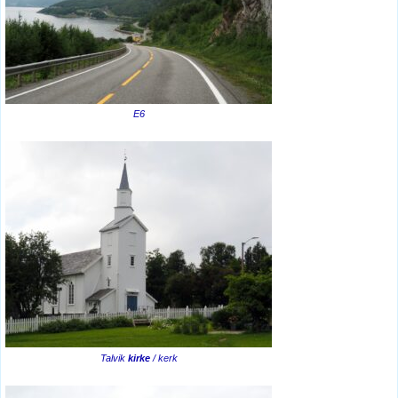
E6
Talvik
kirke
/ kerk