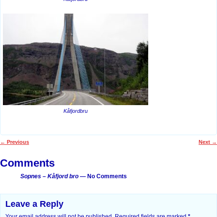
Kåfjordbru
←
Previous
Next
→
Post navigation
Comments
Sopnes – Kåfjord bro
— No Comments
Leave a Reply
Your email address will not be published.
Required fields are marked
*