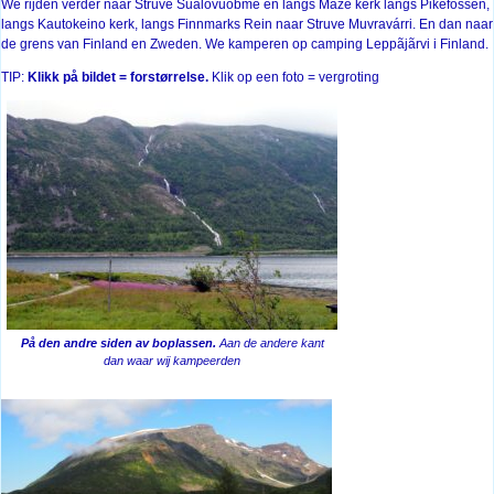
We rijden verder naar Struve Sualovuobme en langs Mazé kerk langs Pikefossen,
langs Kautokeino kerk, langs Finnmarks Rein naar Struve Muvravárri. En dan naar
de grens van Finland en Zweden. We kamperen op camping Leppãjãrvi i Finland.
TIP:
Klikk på bildet = forstørrelse.
Klik op een foto = vergroting
På den andre siden av boplassen.
Aan de andere kant
dan waar wij kampeerden