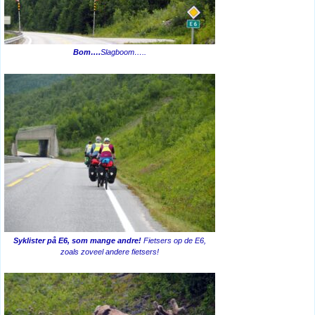
Bom….
Slagboom…..
Syklister på E6, som mange andre!
Fietsers op de E6,
zoals zoveel andere fietsers!