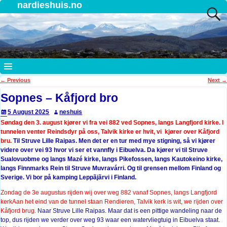
nardieshuis.no
←
Previous
Next
→
Post navigation
Sopnes – Kåfjord bro
5 August 2025
neshuis
Søndag den 3. august kjører vi fra vei 882 ved Sopnes, langs Langfjord kirke. I
tunnelen venter Reindsdyr på oss,
Talvik kirke er hvit, vi kjører over Kåfjord
bru.
Til Struve Lille Raipas. Men det er en tur med mye stigning, så vi kjører
videre over vei 93 hvor vi ser et vannfly i Eibuelva. Da kjører vi til Struve
Sualovuobme og langs Mazé kirke, langs Pikefossen, langs Kautokeino kirke,
langs Finnmarks Rein til Struve Muvravárri. Og til grensen mellom Finland og
Sverige. Vi bor på kamping Leppãjãrvi i Finland.
Zondag de 3e augustus rijden wij over weg 882 vanaf Sopnes, langs Langfjord
kerkAan het eind van de tunnel staan Rendieren,
Talvik kerk is wit, we rijden over
Kåfjord brug.
Naar Struve Lille Raipas. Maar dat is een pittige wandeling naar de
top, dus rijden we verder over weg 93 waar een watervliegtuig in Eibuelva staat.