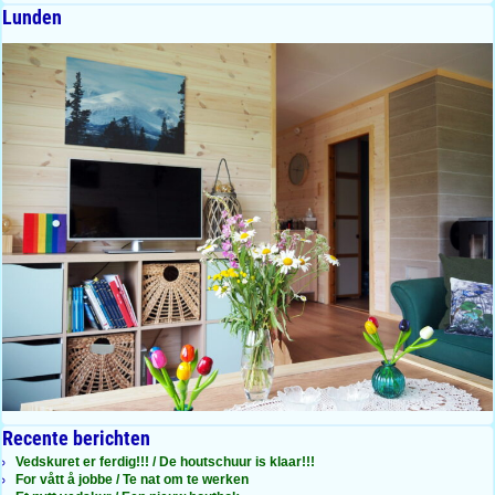
Lunden
Recente berichten
Vedskuret er ferdig!!! / De houtschuur is klaar!!!
For vått å jobbe / Te nat om te werken