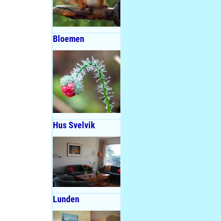
Bloemen
Hus Svelvik
Lunden