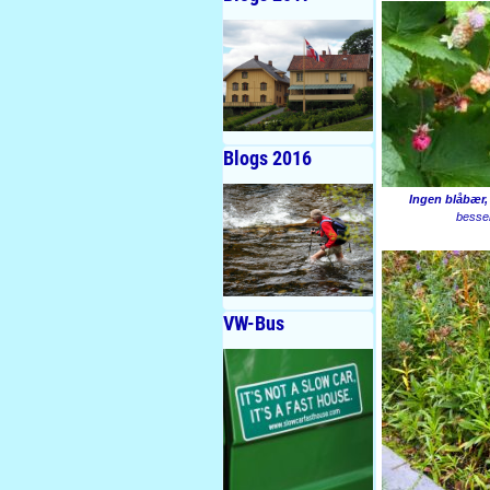
Blogs 2016
Ingen blåbær
besse
VW-Bus