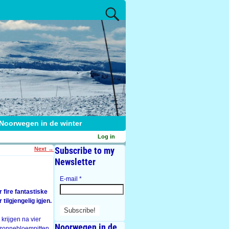
Noorwegen in de winter
Log in
Subscribe to my
Next
→
Newsletter
E-mail
*
r fire fantastiske
tilgjengelig igjen.
 krijgen na vier
Noorwegen in de
e zonnebloempitten