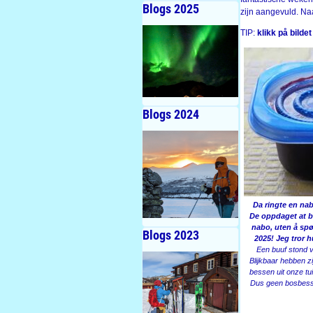
Blogs 2025
zijn aangevuld. Na
TIP:
klikk på bildet
Blogs 2024
Da ringte en nab
De oppdaget at bl
nabo, uten å spø
Blogs 2023
2025! Jeg tror h
Een buuf stond v
Blijkbaar hebben z
bessen uit onze tui
Dus geen bosbesse