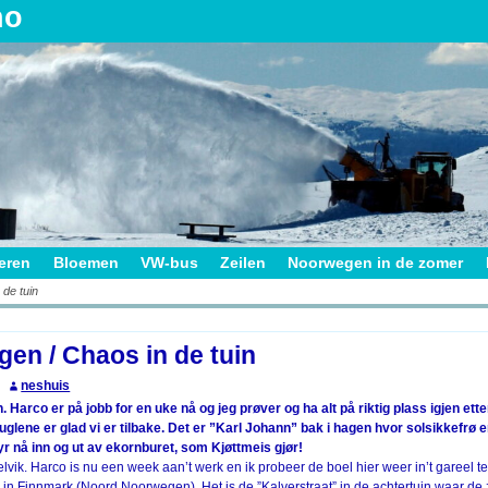
no
ieren
Bloemen
VW-bus
Zeilen
Noorwegen in de zomer
 de tuin
on
gen / Chaos in de tuin
neshuis
en. Harco er på jobb for en uke nå og jeg prøver og ha alt på riktig plass igjen ette
glene er glad vi er tilbake. Det er ”Karl Johann” bak i hagen hvor solsikkefrø er 
r nå inn og ut av ekornburet, som Kjøttmeis gjør!
elvik. Harco is nu een week aan’t werk en ik probeer de boel hier weer in’t gareel te
 in Finnmark (Noord Noorwegen). Het is de ”Kalverstraat” in de achtertuin waar d