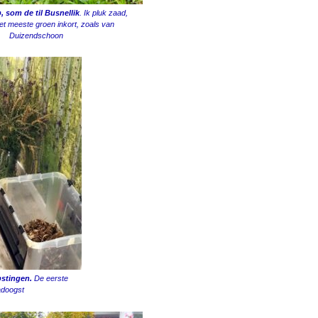
, som de til Busnellik
. Ik pluk zaad,
et meeste groen inkort, zoals van
Duizendschoon
østingen.
De eerste
doogst