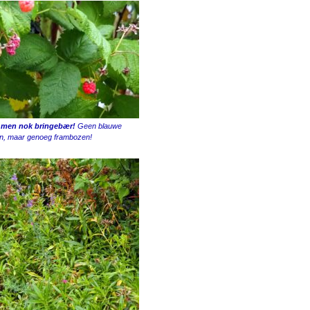
, men nok bringebær!
Geen blauwe
n, maar genoeg frambozen!