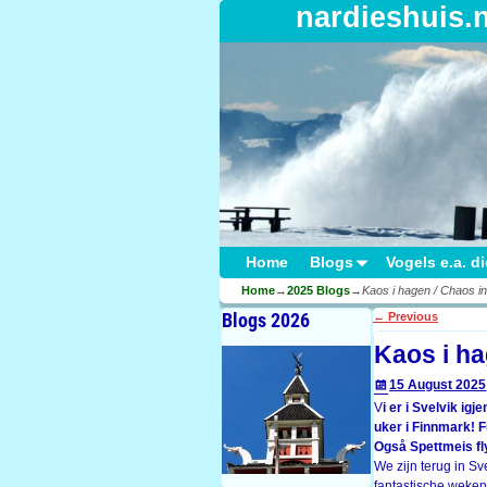
nardieshuis.
Home
Blogs
Vogels e.a. d
Home
→
2025 Blogs
→
Kaos i hagen / Chaos in
Blogs 2026
←
Previous
Post navigati
Kaos i ha
15 August 2025
V
i er i Svelvik igj
uker i Finnmark! Fu
Også Spettmeis fly
We zijn terug in Sv
fantastische weken