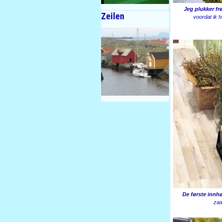
Jeg plukker frø
Zeilen
voordat ik h
De første innh
zaa