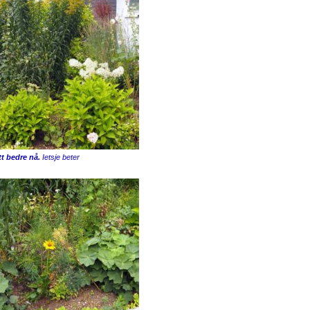
tt bedre nå.
Ietsje beter