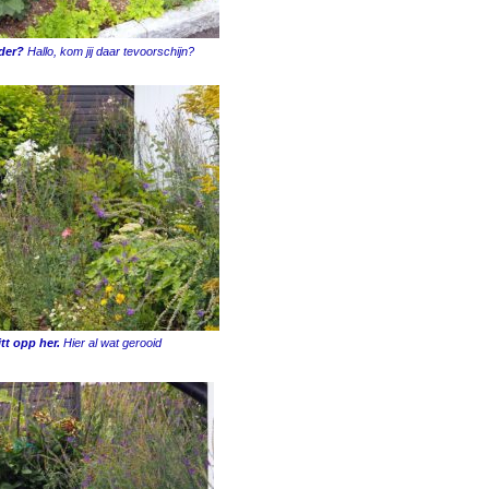
 der?
Hallo, kom jij daar tevoorschijn?
tt opp her.
Hier al wat gerooid