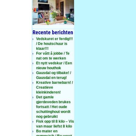
Recente berichten
Vedskuret er ferdig!!!
/ De houtschuur is
klaar!!!
For vått å jobbe / Te
nat om te werken
Et nytt vedskur / Een
nieuw houthok
Gausdal og tilbake! /
Gausdal en terug!
Kreative barnebarn! /
Creatieve
kleinkinderen!
Det gamle
gjerdeveden brukes
fortsatt / Het oude
schuttinghout wordt
nog gebruikt
Fisk opp til 8 kilo – Vis
van maar liefst 8 kilo
Bo mater en
grønnsisik / Bo voert