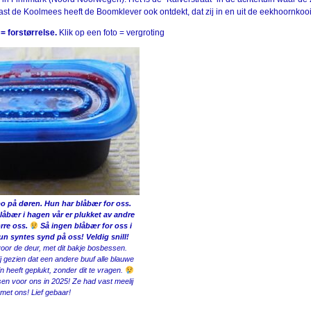
ast de Koolmees heeft de Boomklever ook ontdekt, dat zij in en uit de eekhoornkoo
 = forstørrelse.
Klik op een foto = vergroting
o på døren. Hun har blåbær for oss.
åbær i hagen vår er plukket av andre
rre oss.
Så ingen blåbær for oss i
un syntes synd på oss! Veldig snill!
oor de deur, met dit bakje bosbessen.
ij gezien dat een andere buuf alle blauwe
n heeft geplukt, zonder dit te vragen.
n voor ons in 2025! Ze had vast meelij
met ons! Lief gebaar!