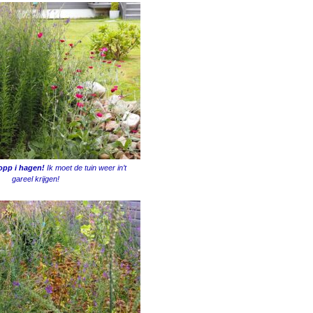
opp i hagen!
Ik moet de tuin weer in’t
gareel krijgen!