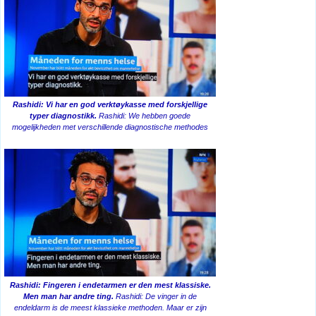
Rashidi: Vi har en god verktøykasse med forskjellige
typer diagnostikk.
Rashidi: We hebben goede
mogelijkheden met verschillende diagnostische methodes
Rashidi: Fingeren i endetarmen er den mest klassiske.
Men man har andre ting.
Rashidi: De vinger in de
endeldarm is de meest klassieke methoden. Maar er zijn