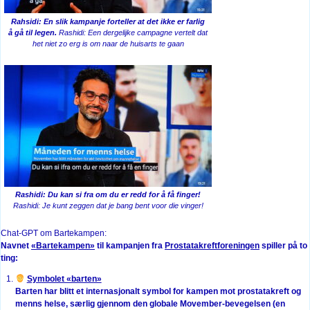
Rahsidi: En slik kampanje forteller at det ikke er farlig
å gå til legen.
Rashidi: Een dergelijke campagne vertelt dat
het niet zo erg is om naar de huisarts te gaan
Rashidi: Du kan si fra om du er redd for å få finger!
Rashidi: Je kunt zeggen dat je bang bent voor die vinger!
Chat-GPT om Bartekampen:
Navnet
«Bartekampen»
til kampanjen fra
Prostatakreftforeningen
spiller på to
ting:
Symbolet «barten»
Barten har blitt et internasjonalt symbol for kampen mot prostatakreft og
menns helse, særlig gjennom den globale Movember-bevegelsen (en