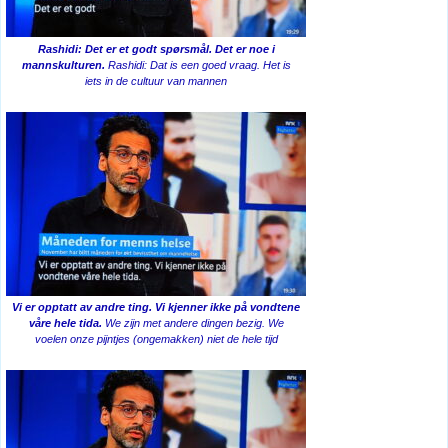
Rashidi: Det er et godt spørsmål. Det er noe i
mannskulturen.
Rashidi: Dat is een goed vraag. Het is
iets in de cultuur van mannen
Vi er opptatt av andre ting. Vi kjenner ikke på vondtene
våre hele tida.
We zijn met andere dingen bezig. We
voelen onze pijntjes (ongemakken) niet de hele tijd