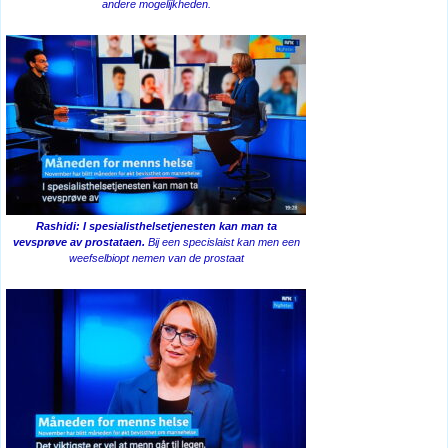
andere mogelijkheden.
Rashidi: I spesialisthelsetjenesten kan man ta
vevsprøve av prostataen.
Bij een specislaist kan men een
weefselbiopt nemen van de prostaat