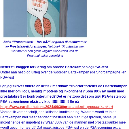
Boka ”Prostatakreft – hva nå?” er gratis til medlemmer
av Prostatakreftforeningen.
Het boek ”Prostaatkanker,
wat nu?” is een gratis uitgave voor leden van de
Prostaatkankervereniging
Nederst i bloggen forklaring om ordene Bartekampen og PSA-test.
Onder aan het blog uitleg over de woorden Bartekampen (de Snorcampagne) en
PSA-test
Før jeg skriver videre en kritisk merknad: ”Hvorfor forteller de i Bartekampen
ikke mer om i og i, nemlig impotens og inkontinens?
Som 80% av menn med
prostatakreft er konfrontert med? Det er nettopp det som gjør PSA-testen og
PSA-screeningen ekstra viktig!!!!!!!!!!!!!!!! Se på
https://www.nardieshuis.no/2024/09/30/prostatakreft-prostaatkanker/
Voordat ik verder schrijf, een kritische kanttekening! Waarom wordt er in de
Bartekampen niet meer aandacht besteed aan ”i en i” gesproken, namelijk
incontinentie en impotentie? Waar 80% van de mannen met prostaatkanker mee
wordt geconfronteerd? Dát maakt juist de PSA-test en de PSA-sceening extra