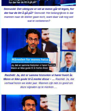
Stenvold: Det viktigste er vel at menn går til legen, for
der har de litt å gå på?
Stenvold: Het belangrijkste is dat
mannen naar de dokter gaan toch, want daar valt nog wel
wat te verbeteren?
Rashidi: Ja, det er samme historien vi hører hvert år.
Menn er ikke gode til å merke disse – …
Rashidi: Ja, dat
verhaal horen we ieder jaar. Mannen zijn niet zo goed om
deze signalen op te merken …