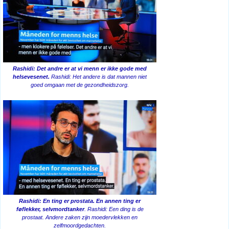
Rashidi: Det andre er at vi menn er ikke gode med
helsevesenet.
Rashidi: Het andere is dat mannen niet
goed omgaan met de gezondheidszorg.
Rashidi: En ting er prostata. En annen ting er
føflekker, selvmordtanker
. Rashidi: Een ding is de
prostaat. Andere zaken zijn moedervlekken en
zelfmoordgedachten.