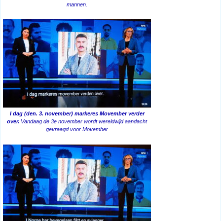
mannen.
I dag (den. 3. november) markeres Movember verder
over.
Vandaag de 3e november wordt wereldwijd aandacht
gevraagd voor Movember