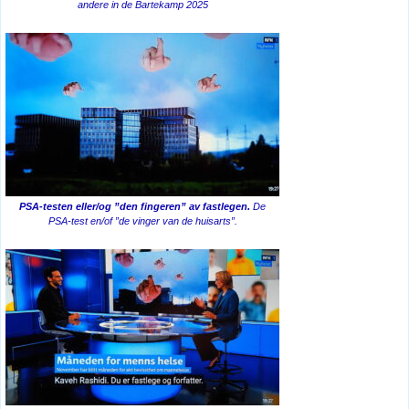
andere in de Bartekamp 2025
PSA-testen eller/og ”den fingeren” av fastlegen.
De
PSA-test en/of ”de vinger van de huisarts”.