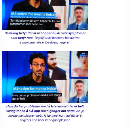
Samtidig betyr det at vi hopper bukk over symptomer
som betyr noe.
Tegelijkertijd betekent het dat we
symptomen die ertoe doen, negeren
Hvis du har problemer med å late vannet det er helt
vanlig for en å slå opp noen ganger om natta.
Als je
moeite met plassen hebt, is het heel normaal dat je ‘s
naqchts een paar keer gaat plassen