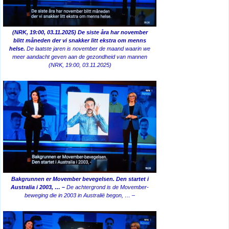
(NRK, 19:00, 03.11.2025) De siste åra har november
blitt måneden der vi snakker litt ekstra om menns
helse.
De laatste jaren is november de maand waarin we
meer aandacht geven aan de gezondheid van mannen
(NRK, 19:00, 03.11.2025)
Bakgrunnen er Movember bevegelsen. Den startet i
Australia i 2003, … –
De achtergrond is de Movember-
beweging die in 2003 in Australië begon, … –