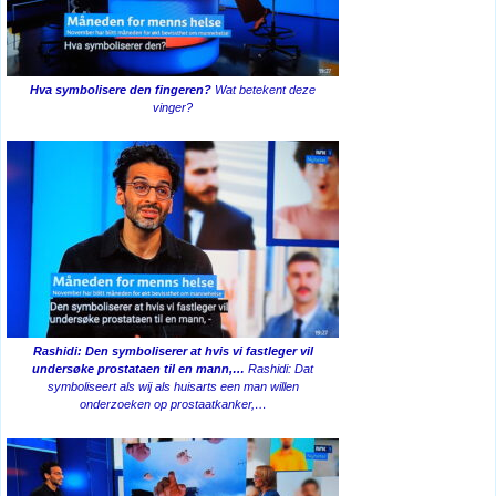
Hva symbolisere den fingeren?
Wat betekent deze
vinger?
Rashidi: Den symboliserer at hvis vi fastleger vil
undersøke prostataen til en mann,…
Rashidi: Dat
symboliseert als wij als huisarts een man willen
onderzoeken op prostaatkanker,…