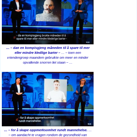
… – dan en kompisgjeng måneden til å spare til mer
eller mindre kledlige barter –
… – toen een
vriendengroep maandem gebruikte om meer en minder
opvallende snorren liet staan – …
… – for å skape oppmerksomhet rundt mannehelse.
…
– om aandacht te vragen rondom de gezondheid van