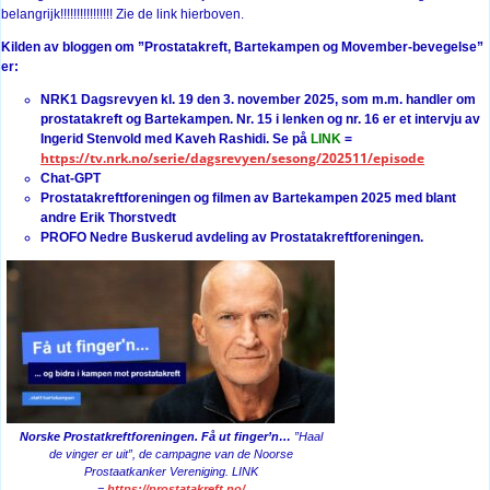
belangrijk!!!!!!!!!!!!!!!! Zie de link hierboven.
Kilden av bloggen om ”Prostatakreft, Bartekampen og Movember-bevegelse”
er:
NRK1 Dagsrevyen kl. 19 den 3. november 2025, som m.m. handler om
prostatakreft og Bartekampen. Nr. 15 i lenken og nr. 16 er et intervju av
Ingerid Stenvold med Kaveh Rashidi. Se på
LINK
=
https://tv.nrk.no/serie/dagsrevyen/sesong/202511/episode
Chat-GPT
Prostatakreftforeningen og filmen av Bartekampen 2025 med blant
andre Erik Thorstvedt
PROFO Nedre Buskerud avdeling av Prostatakreftforeningen.
Norske Prostatkreftforeningen. Få ut finger’n…
”Haal
de vinger er uit”, de campagne van de Noorse
Prostaatkanker Vereniging. LINK
=
https://prostatakreft.no/