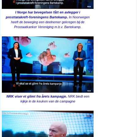
I Norge har bevegelsen fått en avlegger i
prosttatakreft-foreningens Bartekamp.
In Noorwegen
heeft de beweging een deelnemer gekregen bij de
Prostaatkanker Vereniging m.b.v. Bartekamp.
NRK viser et glimt fra årets kampagje.
NRK biedt een
kijkje in de keuken van de campagne