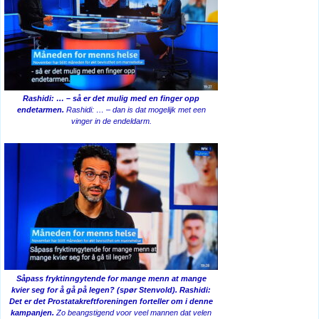
Rashidi: … – så er det mulig med en finger opp
endetarmen.
Rashidi: … – dan is dat mogelijk met een
vinger in de endeldarm.
Såpass fryktinngytende for mange menn at mange
kvier seg for å gå på legen? (spør Stenvold).
Rashidi:
Det er det Prostatakreftforeningen forteller om i denne
kampanjen.
Zo beangstigend voor veel mannen dat velen