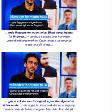
… røde flaggene om egen helse. Blant annet frykten
for fingeren…
– om deze signalen over hun eigen
gezondheid op te merken. Onder andere vanwege de
angst voor de vinger…
… gjør at vi kvier oss for å gå til legen. Kanskje det er
tidkrevende. …
die vinger is de oorzaak dat we er tegenop
zien om naar de huisarts te gaan. Misschien kost dat tijd.