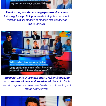
Rashidi: Jeg tror det er mange grunner til at menn
kvier seg for å gå til legen.
Rashidi: Ik geloof dat er vele
redenen zijn dat mannen er tegenop zien om naar de
dokter te gaan.
Stenvold: Dette er ikke den eneste måten å oppdage
prostatakreft på, hva er alternativene?
Stenvold: Dat is
niet de enige manier om prostaatkanker vast te stellen, wat
zijn de alternatieven?