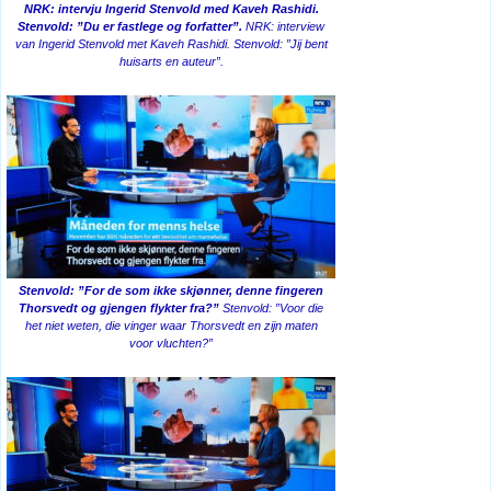
NRK: intervju Ingerid Stenvold med Kaveh Rashidi.
Stenvold: ”Du er fastlege og forfatter”.
NRK: interview
van Ingerid Stenvold met Kaveh Rashidi. Stenvold: ”Jij bent
huisarts en auteur”.
Stenvold: ”For de som ikke skjønner, denne fingeren
Thorsvedt og gjengen flykter fra?”
Stenvold: ”Voor die
het niet weten, die vinger waar Thorsvedt en zijn maten
voor vluchten?”