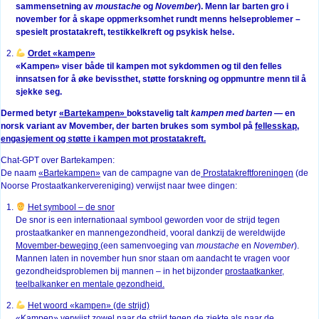
sammensetning av
moustache
og
November
). Menn lar barten gro i
november for å skape oppmerksomhet rundt menns helseproblemer –
spesielt prostatakreft, testikkelkreft og psykisk helse.
Ordet «kampen»
«Kampen» viser både til kampen mot sykdommen og til den felles
innsatsen for å øke bevissthet, støtte forskning og oppmuntre menn til å
sjekke seg.
Dermed betyr
«Bartekampen»
bokstavelig talt
kampen med barten
— en
norsk variant av Movember, der barten brukes som symbol på
fellesskap,
engasjement og støtte i kampen mot prostatakreft.
Chat-GPT over Bartekampen:
De naam
«Bartekampen»
van de campagne van de
Prostatakreftforeningen
(de
Noorse Prostaatkankervereniging) verwijst naar twee dingen:
Het symbool – de snor
De snor is een internationaal symbool geworden voor de strijd tegen
prostaatkanker en mannengezondheid, vooral dankzij de wereldwijde
Movember-beweging
(een samenvoeging van
moustache
en
November
).
Mannen laten in november hun snor staan om aandacht te vragen voor
gezondheidsproblemen bij mannen – in het bijzonder
prostaatkanker,
teelbalkanker en mentale gezondheid.
Het woord «kampen» (de strijd)
«Kampen» verwijst zowel naar de strijd tegen de ziekte als naar de