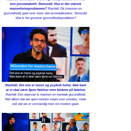
enn prostatakreft. Stenvold: Hva er det største
mannehelseproblemen?
Rashidi: Dit (mannen en
gezondheid) gaat over meer dan prostaatkanker. Stenvold:
Wat is het grootste gezondheidsprobleem?
Rashidi: Det ene er menn og psykisk helse. Ikke bare
at vi skal være åpne følelser men klokere på følelser.
Rashidi: Een daarvan is mannen en mentale gezondheid.
Niet alleen dat we open moeten staan ​​voor emoties, maar
ook dat we er verstandig mee om moeten gaan.