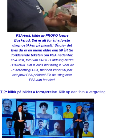
PSA-test, bilde av PROFO Nedre
Buskerud.
Det er alt for å ha første
diagnostikken på plass!!! Så gjør det
hvis du er en menn eldre enn 50 år!
Se
forklarende teksten om PSA nedenfor.
PSA-test, foto van PROFO afdeling Nedre
Buskerud. Dat is alles wat nodig is voor de
1e screening! Dus, mannen vanaf 50 jaar:
laat jouw PSA prikken! Zie de uitleg over
PSA aan het eind.
TIP
: klikk på bildet = forstørrelse.
Klik op een foto = vergroting