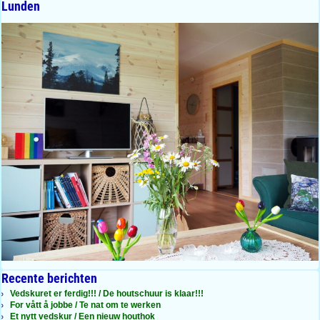
Lunden
Recente berichten
Vedskuret er ferdig!!! / De houtschuur is klaar!!!
For vått å jobbe / Te nat om te werken
Et nytt vedskur / Een nieuw houthok