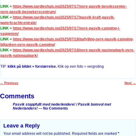
LINK
=
https://www.nardieshuis.no/2025/07/17/ovre-pasvik-besokssenter-
ovre-pasvik-bezoekerscentrum/
LINK
=
https://www.nardieshuis.no/2025/07/17/pasvik-kraft-pasvik-
waterkrachtcentrale/
LINK
=
https://www.nardieshuis.no/2025/07/17/ovre-pasvik-camping-i-
vaggetem/
LINK
=
https://www.nardieshuis.no/2025/07/18/pafylling-ovre-pasvik-camping-
bijtanken-ovre-pasvik-camping/
LINK
=
https://www.nardieshuis.no/2025/07/18/ovre-pasvik-nasjonalpark-ovre-
pasvik-nationaalpark/
TIP:
klikk på bildet = forstørrelse.
Klik op een foto = vergroting
←
Previous
Next
→
Post navigation
Comments
Pasvik stappfullt med nederlendere! / Pasvik bomvol met
Nederlanders!
— No Comments
Leave a Reply
Your email address will not be published.
Required fields are marked
*