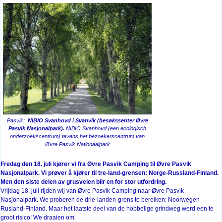
Pasvik:
NIBIO Svanhovd i Svanvik (besøkssenter Øvre
Pasvik Nasjonalpark).
NIBIO Svanhovd (een ecologisch
onderzoekscentrum) tevens het bezoekerscentrum van
Øvre Pasvik Nationaalpark
Fredag den 18. juli kjører vi fra Øvre Pasvik Camping til Øvre Pasvik
Nasjonalpark. Vi prøver å kjører til tre-land-grensen: Norge-Russland-Finland.
Men den siste delen av grusveien blir en for stor utfordring.
Vrijdag 18. juli rijden wij van Øvre Pasvik Camping naar Øvre Pasvik
Nasjonalpark. We proberen de drie-landen-grens te bereiken: Noorwegen-
Rusland-Finland. Maar het laatste deel van de hobbelige grindweg werd een te
groot risico! We draaien om.