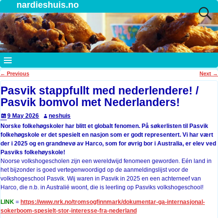
nardieshuis.no
←
Previous
Next
→
Post navigation
Pasvik stappfullt med nederlendere! /
Pasvik bomvol met Nederlanders!
9 May 2026
neshuis
Norske folkehøgskoler har blitt et globalt fenomen. På søkerlisten til Pasvik
folkehøgskole er det spesielt en nasjon som er godt representert. Vi har vært
der i 2025 og en grandnevø av Harco, som for øvrig bor i Australia, er elev ved
Pasviks folkehøyskole!
Noorse volkshogescholen zijn een wereldwijd fenomeen geworden. Eén land in
het bijzonder is goed vertegenwoordigd op de aanmeldingslijst voor de
volkshogeschool Pasvik. Wij waren in Pasvik in 2025 en een achterneef van
Harco, die n.b. in Australië woont, die is leerling op Pasviks volkshogeschool!
LINK
=
https://www.nrk.no/tromsogfinnmark/dokumentar-ga-internasjonal-
sokerboom-spesielt-stor-interesse-fra-nederland