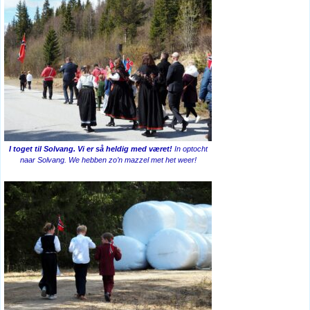
I toget til Solvang. Vi er så heldig med været!
In optocht
naar Solvang. We hebben zo’n mazzel met het weer!