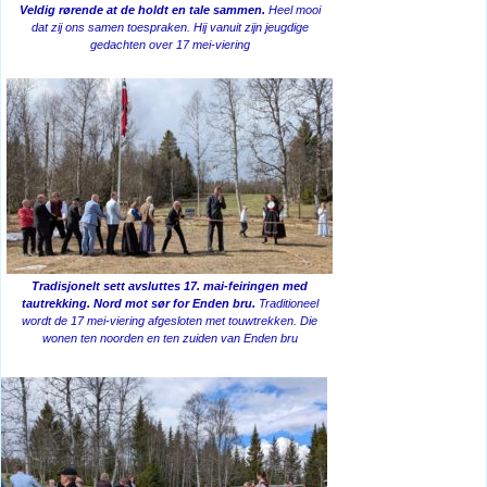
Veldig rørende at de holdt en tale sammen.
Heel mooi
dat zij ons samen toespraken. Hij vanuit zijn jeugdige
gedachten over 17 mei-viering
Tradisjonelt sett avsluttes 17. mai-feiringen med
tautrekking. Nord mot sør for Enden bru.
Traditioneel
wordt de 17 mei-viering afgesloten met touwtrekken. Die
wonen ten noorden en ten zuiden van Enden bru