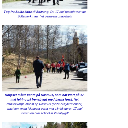
Tog fra Sollia kirka til Solvang.
De 17 mei optocht van de
Sollia kerk naar het gemeenschapshuis
Korpset måtte vente på Rasmus, som har vært på 17.
mai feiring på Venabygd med barna først.
Het
muziekkorps moest op Rasmus (onze brøytermeneer)
wachten, want hij moest eerst met zijn kinderen 17 mei
vieren op hun school in Venabygd!