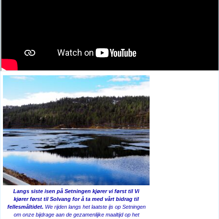
Langs siste isen på Setningen kjører vi først til Vi
kjører først til Solvang for å ta med vårt bidrag til
fellesmåltidet.
We rijden langs het laatste ijs op Setningen
om onze bijdrage aan de gezamenlijke maaltijd op het