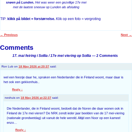
snøen på Lunden.
Het was weer een gezellige 17e mei
met de laatste sneeuw op Lunden als afsluiting
TIP:
klikk på bildet = forstørrelse.
Klik op een foto = vergroting
←
Previous
Next
→
Post navigation
Comments
17. mai feiring i Sollia / 17e mei viering op Sollia
— 2 Comments
Ron Lub
on
18 May 2026 at 20:37
said:
wel een feestje daar he, spraken een Nederlander die in Finland woont, maar daar is
het ook een gekkenhuis..
Reply
↓
neshuis
on
18 May 2026 at 22:37
said:
Die Nederlander, die in Finland woont, bedoelt dat de Noren die daar wonen ook in
Finland de 17e mei vieren? De NRK zendt ieder jaar beelden van de 17 mei-viering
(nationale grondwetdag) uit vanuit de hele wereld. Altijd een Noor op een kameel
enzo…
Reply
↓