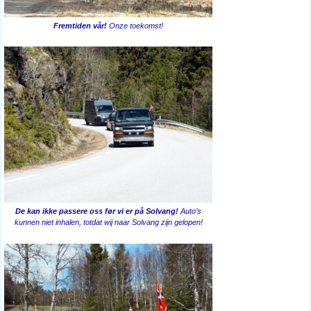
Fremtiden vår!
Onze toekomst!
De kan ikke passere oss før vi er på Solvang!
Auto’s
kunnen niet inhalen, totdat wij naar Solvang zijn gelopen!