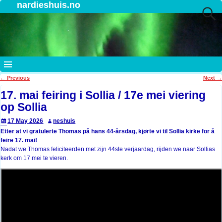
nardieshuis.no
←
Previous
Next
→
Post navigation
17. mai feiring i Sollia / 17e mei viering
op Sollia
17 May 2026
neshuis
Etter at vi gratulerte Thomas på hans 44-årsdag, kjørte vi til Sollia kirke for å
feire 17. mai!
Nadat we Thomas feliciteerden met zijn 44ste verjaardag, rijden we naar Sollias
kerk om 17 mei te vieren.