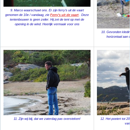
9. Marco waarschuwt ons. Er zijn ferry’s uit de vaart
genomen de 10e / vandaag, zie
Ferry’s uit de vaart
. Deze
tentenbouwer is geen zeiler. Hij zet de tent op met de
opening in de wind. Heerlijk vermaak voor ons
10. Gevonden kledi
horizontaal aan d
11. Zijn wij blij, dat we zaterdag pas oversteken!
12. Het poeiert tot 2
van