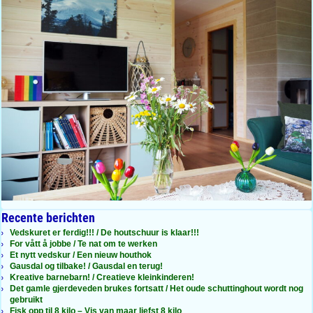
Recente berichten
Vedskuret er ferdig!!! / De houtschuur is klaar!!!
For vått å jobbe / Te nat om te werken
Et nytt vedskur / Een nieuw houthok
Gausdal og tilbake! / Gausdal en terug!
Kreative barnebarn! / Creatieve kleinkinderen!
Det gamle gjerdeveden brukes fortsatt / Het oude schuttinghout wordt nog
gebruikt
Fisk opp til 8 kilo – Vis van maar liefst 8 kilo