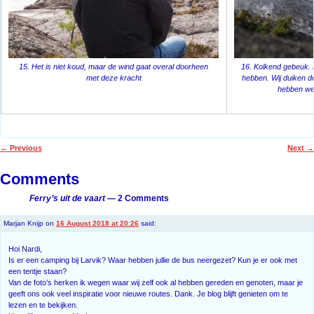
15. Het is niet koud, maar de wind gaat overal doorheen
16. Kolkend gebeuk. 
met deze kracht
hebben. Wij duiken de
hebben we
←
Previous
Next
→
Post navigation
Comments
Ferry’s uit de vaart
— 2 Comments
Marjan Knijp
on
16 August 2018 at 20:26
said:
Hoi Nardi,
Is er een camping bij Larvik? Waar hebben jullie de bus neergezet? Kun je er ook met
een tentje staan?
Van de foto’s herken ik wegen waar wij zelf ook al hebben gereden en genoten, maar je
geeft ons ook veel inspiratie voor nieuwe routes. Dank. Je blog blijft genieten om te
lezen en te bekijken.