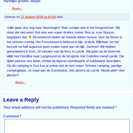
Hartelijke groeten, Marjan
Reply
↓
neshuis
on
17 August 2018 at 22:04
said:
Jullie gaan dus nog naar Noorwegen! Stuk rustiger dan in het hoogseizoen. Wij
doen dat niet weer! Het was een super drukke zomer. Nou ja, voor Noorse
begrippen dan
Dit weekend sluiten de meeste kleine musea. Voor de Noren is
het seizoen voorbij. Het Fossehuset in Atnbrua is bijv. al dicht. Blijkbaar zet het
bezoek na half augustus geen zoden meer aan de dijk. Jammer! Wij hebben
gekampeerd in Gon, 10 minuten van de ferry in Larvik. Wij gaan op de heenreis
altijd met Fjordline naar Langesund en de terugreis met Colorline vanaf Larvik. Die
tijden passen ons beter, omdat wij daarna noordwaarts of zuidwaarts doorrijden.
Op de camping in Gon kun je prima met de tent staan. Schone camping, aardige
campingbaas. Je staat aan de Gonsbukta, met uitzicht op Larvik. Mooie plek! Veel
plezier!!!
Reply
↓
Leave a Reply
Your email address will not be published.
Required fields are marked
*
Comment
*