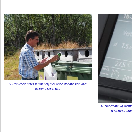
5. Het Rode Kruis is vast blij met onze donatie van drie
weken blikjes bier
6. Naarmate wij dichte
de temperatuur