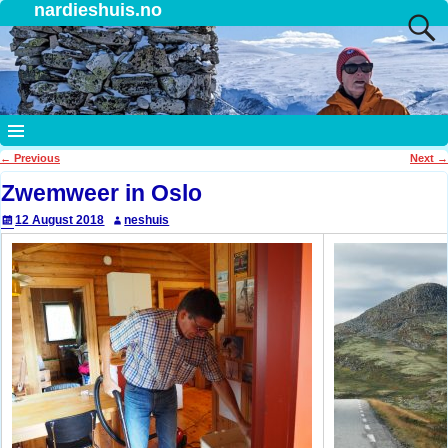
nardieshuis.no
←
Previous
Next
→
Post navigation
Zwemweer in Oslo
12 August 2018
neshuis