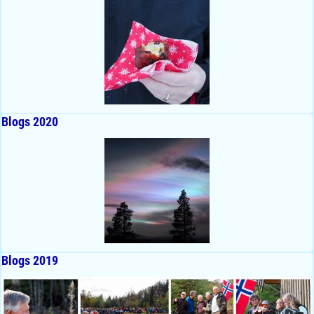
Blogs 2020
Blogs 2019