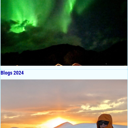
Blogs 2024