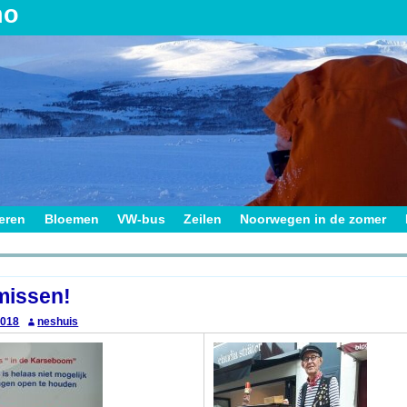
no
ieren
Bloemen
VW-bus
Zeilen
Noorwegen in de zomer
on
 missen!
2018
neshuis