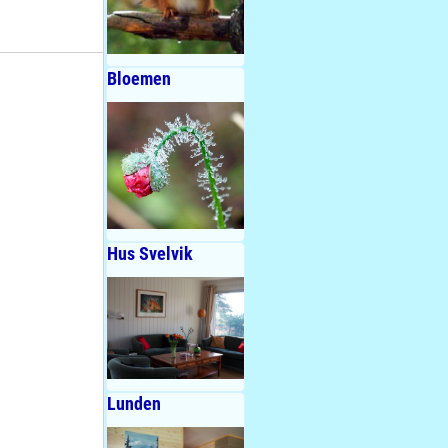
Bloemen
Hus Svelvik
Lunden