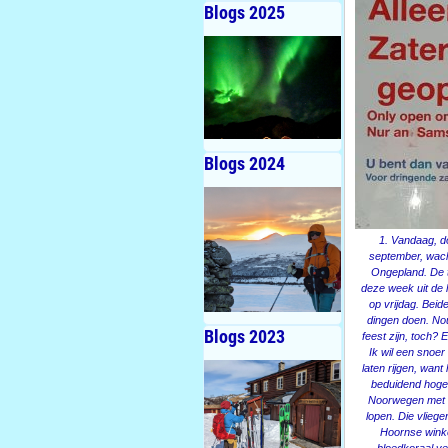
Blogs 2025
Blogs 2024
1. Vandaag, d
september, wach
Ongepland. De 
deze week uit de l
op vrijdag. Bei
dingen doen. Nou 
Blogs 2023
feest zijn, toch?
Ik wil een snoe
laten rijgen, want
beduidend hoger.
Noorwegen met i
lopen. Die vliege
Hoornse winke