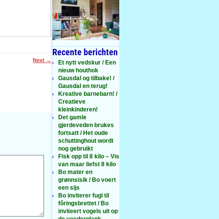
Recente berichten
Next
→
Et nytt vedskur / Een
nieuw houthok
Gausdal og tilbake! /
Gausdal en terug!
Kreative barnebarn! /
Creatieve
kleinkinderen!
Det gamle
gjerdeveden brukes
fortsatt / Het oude
schuttinghout wordt
nog gebruikt
Fisk opp til 8 kilo – Vis
van maar liefst 8 kilo
Bo mater en
grønnsisik / Bo voert
een sijs
Bo inviterer fugl til
fôringsbrettet / Bo
inviteert vogels uit op
de voederplank