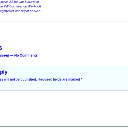
jootje. Zó lief van Scharphof.
 de VW-bus weer op Wierhooft.
tegenvaller een super service!
on
s
issen!
— No Comments
ply
s will not be published.
Required fields are marked
*