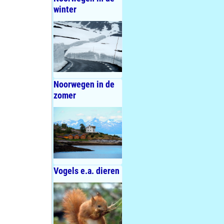
winter
Noorwegen in de
zomer
Vogels e.a. dieren