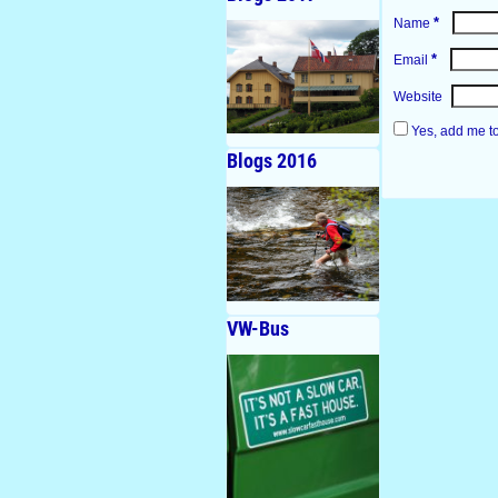
*
Name
*
Email
Website
Yes, add me to 
Blogs 2016
VW-Bus