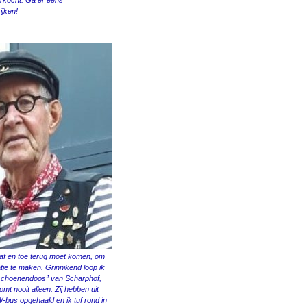
erkocht. Ga er eens
ijken!
ik af en toe terug moet komen, om
atje te maken. Grinnikend loop ik
“schoenendoos” van Scharphof,
t nooit alleen. Zij hebben uit
-bus opgehaald en ik tuf rond in