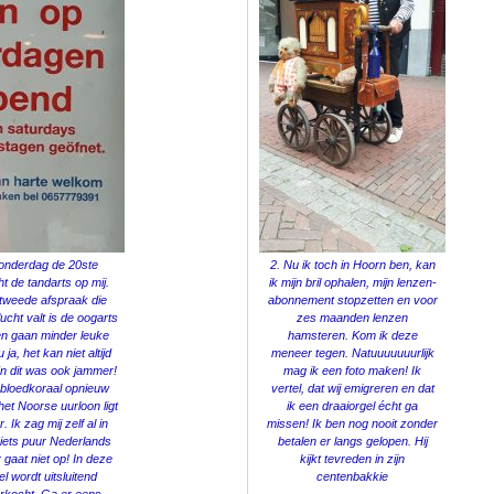
onderdag de 20ste
2. Nu ik toch in Hoorn ben, kan
t de tandarts op mij.
ik mijn bril ophalen, mijn lenzen-
tweede afspraak die
abonnement stopzetten en voor
ucht valt is de oogarts
zes maanden lenzen
den gaan minder leuke
hamsteren. Kom ik deze
ja, het kan niet altijd
meneer tegen. Natuuuuuuurlijk
 En dit was ook jammer!
mag ik een foto maken! Ik
r bloedkoraal opnieuw
vertel, dat wij emigreren en dat
 het Noorse uurloon ligt
ik een draaiorgel écht ga
 Ik zag mij zelf al in
missen! Ik ben nog nooit zonder
ets puur Nederlands
betalen er langs gelopen. Hij
r gaat niet op! In deze
kijkt tevreden in zijn
l wordt uitsluitend
centenbakkie