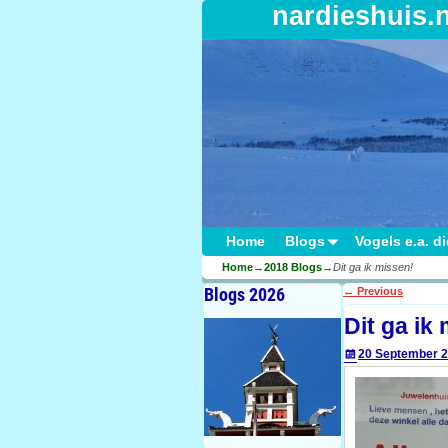
nardieshuis.
Home
Blogs
Vogels e.a. d
Home
→
2018 Blogs
→
Dit ga ik missen!
Blogs 2026
←
Previous
Post navigati
Dit ga ik
20 September 