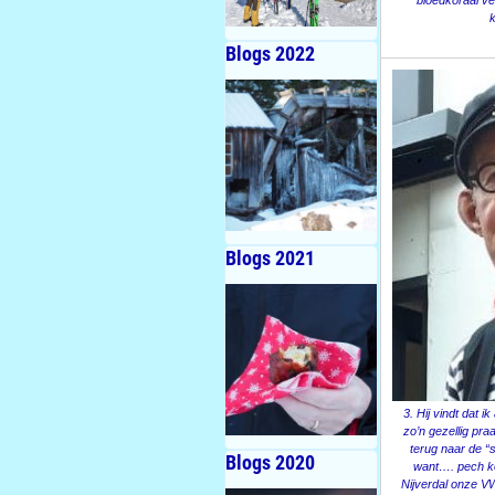
bloedkoraal v
k
Blogs 2022
Blogs 2021
3. Hij vindt dat 
zo’n gezellig pra
terug naar de 
Blogs 2020
want…. pech kom
Nijverdal onze VW