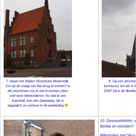
7. Naast het Station Stoomtram Medemblik.
8. Op een afscheid
Om op de vraag van Ria terug te komen? In
kerktoren, net als i
die stoomtram zou ik ooit in kunnen zitten
EKIP. Dit is de Bonif
met twee kleinkinderen. Nu heb ik een
brøytebil, een slee (jaaaaaaa, die is
ingepakt!) en sneeuw in de aanbieding
10. Oooooohhhhhh, ve
familie en vrienden?
Bitterballen met Sk