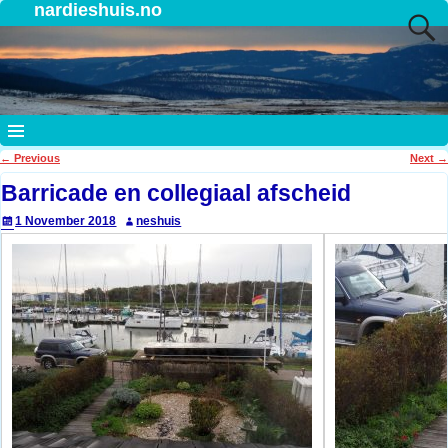
nardieshuis.no
←
Previous
Next
→
Post navigation
Barricade en collegiaal afscheid
1 November 2018
neshuis