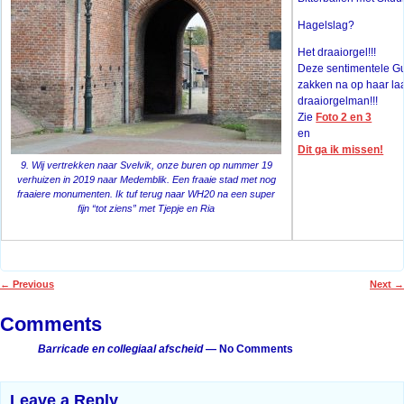
Hagelslag?
Het draaiorgel!!!
Deze sentimentele Gu
zakken na op haar laa
draaiorgelman!!!
Zie
Foto 2 en 3
en
Dit ga ik missen!
9. Wij vertrekken naar Svelvik, onze buren op nummer 19
verhuizen in 2019 naar Medemblik. Een fraaie stad met nog
fraaiere monumenten. Ik tuf terug naar WH20 na een super
fijn “tot ziens” met Tjepje en Ria
←
Previous
Next
→
Post navigation
Comments
Barricade en collegiaal afscheid
— No Comments
Leave a Reply