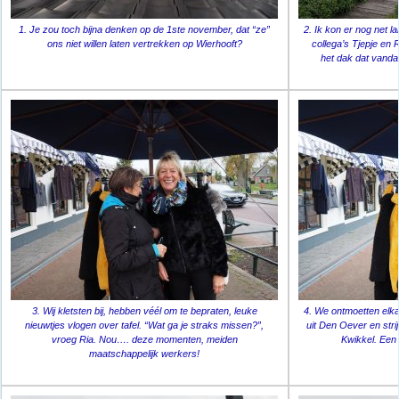
1. Je zou toch bijna denken op de 1ste november, dat “ze”
2. Ik kon er nog net l
ons niet willen laten vertrekken op Wierhooft?
collega’s Tjepje en 
het dak dat vanda
3. Wij kletsten bij, hebben véél om te bepraten, leuke
4. We ontmoetten elka
nieuwtjes vlogen over tafel. “Wat ga je straks missen?”,
uit Den Oever en stri
vroeg Ria. Nou…. deze momenten, meiden
Kwikkel. Een
maatschappelijk werkers!