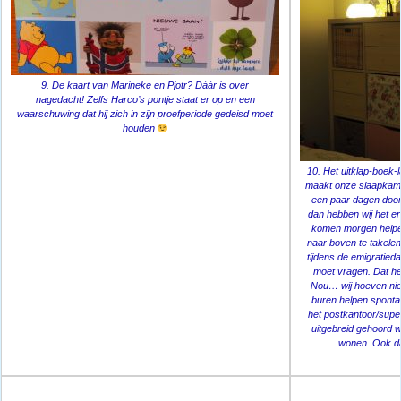
9. De kaart van Marineke en Pjotr? Dáár is over
nagedacht! Zelfs Harco’s pontje staat er op en een
waarschuwing dat hij zich in zijn proefperiode gedeisd moet
houden
10. Het uitklap-boek-
maakt onze slaapkame
een paar dagen door
dan hebben wij het e
komen morgen helpen
naar boven te takele
tijdens de emigratiedag
moet vragen. Dat help
Nou… wij hoeven nie
buren helpen spont
het postkantoor/supe
uitgebreid gehoord wi
wonen. Ook dát