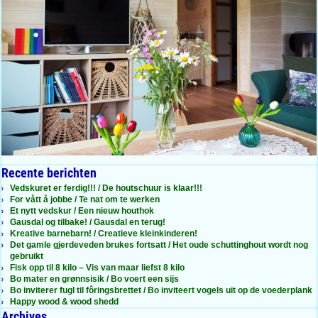
Recente berichten
Vedskuret er ferdig!!! / De houtschuur is klaar!!!
For vått å jobbe / Te nat om te werken
Et nytt vedskur / Een nieuw houthok
Gausdal og tilbake! / Gausdal en terug!
Kreative barnebarn! / Creatieve kleinkinderen!
Det gamle gjerdeveden brukes fortsatt / Het oude schuttinghout wordt nog
gebruikt
Fisk opp til 8 kilo – Vis van maar liefst 8 kilo
Bo mater en grønnsisik / Bo voert een sijs
Bo inviterer fugl til fôringsbrettet / Bo inviteert vogels uit op de voederplank
Happy wood & wood shedd
Archives