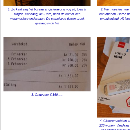
1. Zo kaal zag het bureau er gisteravond nog uit, toen ik
2. We moesten naar 
blogde. Vandaag, de 21ste, heeft de kamer een
kan openen. Harco ha
metamorfose ondergaan. De stapel lege dozen groeit
en buitenland. Hij lo
gestaag in de hal
3. Ongeveer € 160…..
4. Gisteren hebben wi
226 wonen. Vandaag 