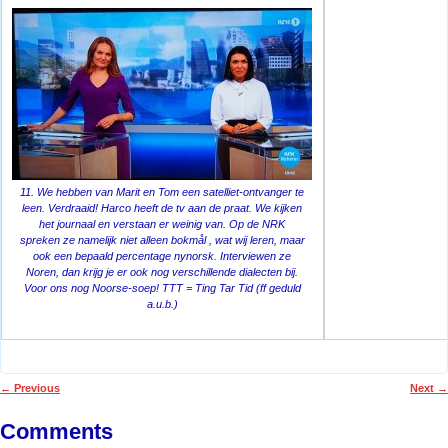
11. We hebben van Marit en Tom een satelliet-ontvanger te
leen. Verdraaid! Harco heeft de tv aan de praat. We kijken
het journaal en verstaan er weinig van. Op de NRK
spreken ze namelijk niet alleen bokmål , wat wij leren, maar
ook een bepaald percentage nynorsk. Interviewen ze
Noren, dan krijg je er ook nog verschillende dialecten bij.
Voor ons nog Noorse-soep! TTT = Ting Tar Tid (ff geduld
a.u.b.)
←
Previous
Next
→
Post navigation
Comments