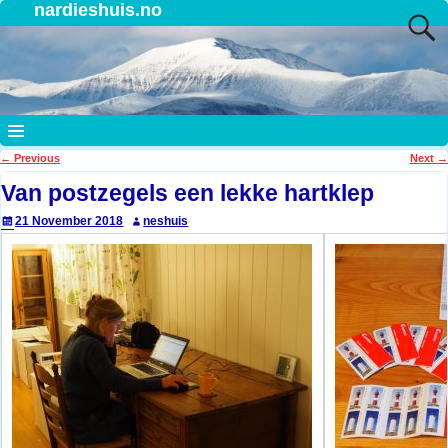
nardieshuis.no
←
Previous
Next
→
Post navigation
Van postzegels een lekke hartklep
21 November 2018
neshuis