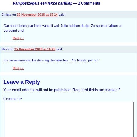
Van postzegels een lekke hartklep
— 2 Comments
Christa
on
25 November 2018 at 15:14
said:
Dat noors leren, dat komt vanzelf wel. Jullie hebben de tijd. Ze spreken alleen zo
verdomd snel.
Reply
↓
Nardi
on
25 November 2018 at 16:25
said:
En binnensmonds! En dan nog de dialecten… Ny Norsk, puf puf
Reply
↓
Leave a Reply
Your email address will not be published.
Required fields are marked
*
Comment
*