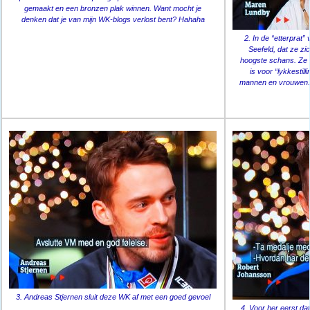
gemaakt en een bronzen plak winnen. Want mocht je
denken dat je van mijn WK-blogs verlost bent? Hahaha
2. In de “etterprat
Seefeld, dat ze zi
hoogste schans. Ze h
is voor “lykkestil
mannen en vrouwen. Di
3. Andreas Stjernen sluit deze WK af met een goed gevoel
4. Voor her eerst d