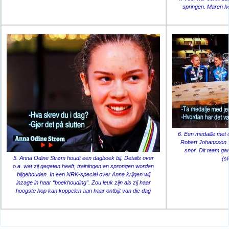
springen. Maren he
6. Een medaille met 
Robert Johansson. 
snor. Dit team ga
5. Anna Odine Strøm houdt een dagboek bij. Details over
(s
o.a. wat zij gegeten heeft, trainingen en sprongen worden
bijgehouden. In een NRK-special over Anna krijgen wij
inzage in haar “boekhouding”. Zou leuk zijn als zij haar
hoogste hop kan koppelen aan haar ontbijt van die dag