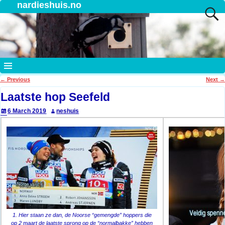
nardieshuis.no
←
Previous
Next
→
Post navigation
Laatste hop Seefeld
6 March 2019
neshuis
1. Hier staan ze dan, de Noorse “gemengde” hoppers die
op 2 maart de laatste sprong op de “normalbakke” hebben