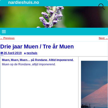
nardieshuis.no
←
Previous
Next
→
Post navigation
Drie jaar Muen / Tre år Muen
26 April 2019
neshuis
Muen, Muen, Muen… på Rondane. Alltid imponerend.
Muen op de Rondane, altijd imponerend.