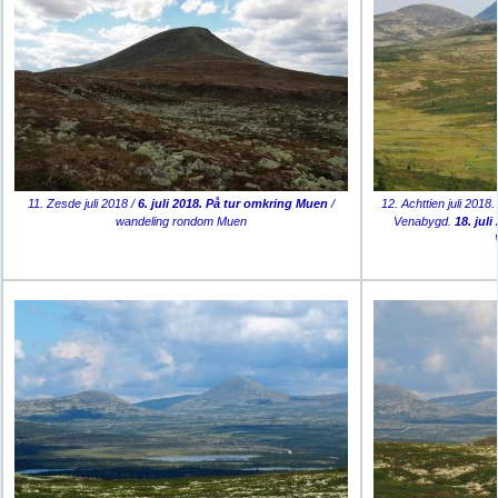
11. Zesde juli 2018 /
6. juli 2018. På tur omkring Muen
/
12. Achttien juli 201
wandeling rondom Muen
Venabygd.
18. jul