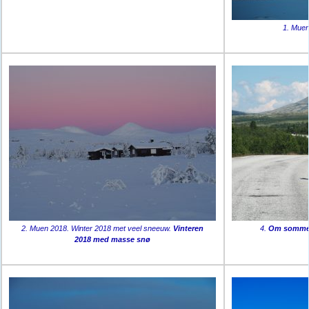
1. Muen
2. Muen 2018. Winter 2018 met veel sneeuw.
Vinteren
4.
Om sommer
2018 med masse snø