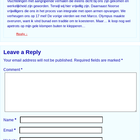
Vluchtelingen met aangrijpende verhalen die ineens dicht bij ons zijn gekomen en
werkelijkheid zijn geworden. Terwijl wij hier vrijwillig zijn. Daarnaast Noorse
vrijwilligers die ons in het proces van integratie met open armen opvangen. We
verheugen ons op 17 mei! De vorige vierden we met Marco. Olympus maakte
overuren, want ik vind bunad een traditie om te koesteren. Maar… ik loop nog wel
apetrots op mijn gele klompen buiten te klepperen…
Reply
↓
Leave a Reply
Your email address will not be published.
Required fields are marked
*
Comment
*
*
Name
*
Email