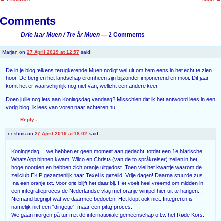
Post navigation
Comments
Drie jaar Muen / Tre år Muen
— 2 Comments
Marjan
on
27 April 2019 at 12:57
said:
De in je blog telkens terugkerende Muen nodigt wel uit om hem eens in het echt te zien
hoor. De berg en het landschap eromheen zijn bijzonder imponerend en mooi. Dit jaar
komt het er waarschijnlijk nog niet van, wellicht een andere keer.
Doen jullie nog iets aan Koningsdag vandaag? Misschien dat ik het antwoord lees in een
vorig blog, ik lees van voren naar achteren nu.
Reply
↓
neshuis
on
27 April 2019 at 18:02
said:
Koningsdag… we hebben er geen moment aan gedacht, totdat een 1e hilarische
WhatsApp binnen kwam. Wilco en Christa (van de to språkreiser) zeilen in het
hoge noorden en hebben zich oranje uitgedost. Toen viel het kwartje waarom de
zeilclub EKIP gezamenlijk naar Texel is gezeild. Vrije dagen! Daarna stuurde zus
Ina een oranje txt. Voor ons blijft het daar bij. Het voelt heel vreemd om midden in
een integratieproces de Nederlandse vlag met oranje wimpel hier uit te hangen.
Niemand begrijpt wat we daarmee bedoelen. Het klopt ook niet. Integreren is
namelijk niet een “dingetje”, maar een pittig proces.
We gaan morgen på tur met de internationale gemeenschap o.l.v. het Røde Kors.