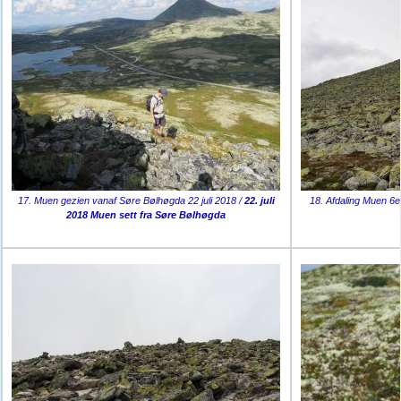
17. Muen gezien vanaf Søre Bølhøgda 22 juli 2018 /
22. juli
18. Afdaling Muen 6e 
2018 Muen sett fra Søre Bølhøgda