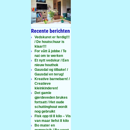
Recente berichten
Vedskuret er ferdig!!!
/ De houtschuur is
klaar!!!
For vått å jobbe / Te
nat om te werken
Et nytt vedskur / Een
nieuw houthok
Gausdal og tilbake! /
Gausdal en terug!
Kreative barnebarn! /
Creatieve
kleinkinderen!
Det gamle
gjerdeveden brukes
fortsatt / Het oude
schuttinghout wordt
nog gebruikt
Fisk opp til 8 kilo – Vis
van maar liefst 8 kilo
Bo mater en
grønnsisik / Bo voert