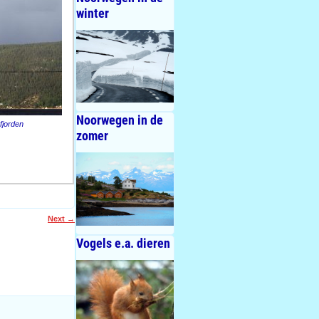
winter
Noorwegen in de
fjorden
zomer
Next
→
Vogels e.a. dieren