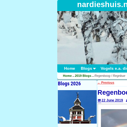
nardieshuis.
Home
Blogs
Vogels e.a. d
Home
→
2019 Blogs
→
Regenboog / Regnbue
Blogs 2026
←
Previous
Post navigati
Regenboo
22 June 2019