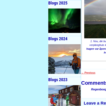
Blogs 2025
Blogs 2024
1. Nou, die b
verpleeghuis in
hagen var åpen
h
←
Previous
Post navigati
Blogs 2023
Comment
Regenboog
Leave a Re