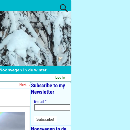
Noorwegen in de winter
Log in
Subscribe to my
Next
→
Newsletter
E-mail
*
Noorwegen in de