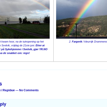
ui kwam hoor, na de tuinopening op het
2.
Fargerik
/ kleurrijk Drammens
 Svelvik, vrijdag de 21ste juni.
Etter at
t på Sykehjemme i Svelvik, gjør YR.NO
va de snakket om: regn!
on
s
 / Regnbue
— No Comments
ply