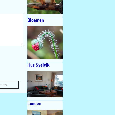
Bloemen
Hus Svelvik
Lunden