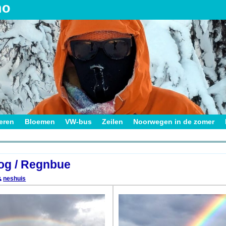
no
ieren
Bloemen
VW-bus
Zeilen
Noorwegen in de zomer
on
g / Regnbue
neshuis