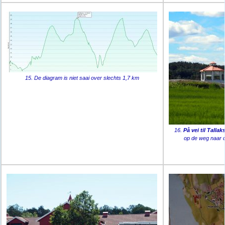
15. De diagram is niet saai over slechts 1,7 km
16.
På vei til Talla
op de weg naar de