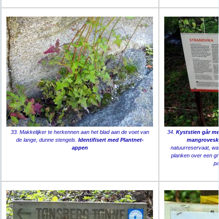
33. Makkelijker te herkennen aan het blad aan de voet van
34.
Kyststien går m
de lange, dunne stengels.
Identifisert med Plantnet-
mangrovesk
appen
natuurreservaat, wa
planken over een gr
pa