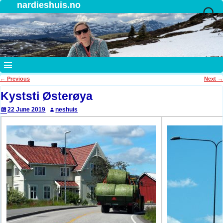
nardieshuis.no
←
Previous
Next
→
Post navigation
Kyststi Østerøya
22 June 2019
neshuis