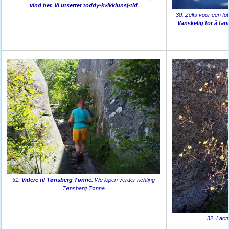
vind her. Vi utsetter toddy-kvikklunsj-tid
30. Zelfs voor een fo
Vanskelig for å fa
31.
Videre til Tønsberg Tønne.
We lopen verder richting
Tønsberg Tønne
32. Lact