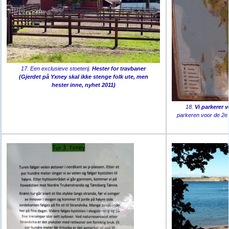
17. Een exclusieve stoeterij.
Hester for travbaner
(Gjerdet på Yxney skal ikke stenge folk ute, men
hester inne, nyhet 2011)
18.
Vi parkerer 
parkeren voor de 2e 