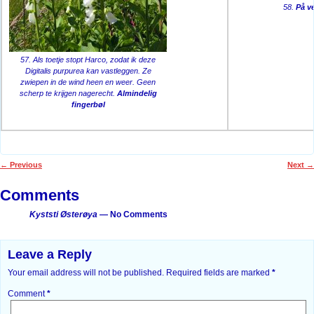
58.
På v
57. Als toetje stopt Harco, zodat ik deze
Digitalis purpurea kan vastleggen. Ze
zwiepen in de wind heen en weer. Geen
scherp te krijgen nagerecht.
Almindelig
fingerbøl
←
Previous
Next
→
Post navigation
Comments
Kyststi Østerøya
— No Comments
Leave a Reply
Your email address will not be published.
Required fields are marked
*
Comment
*