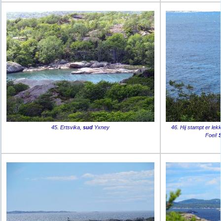
45. Ertsvika,
sud
Yxney
46. Hij stampt er lek
Foei!