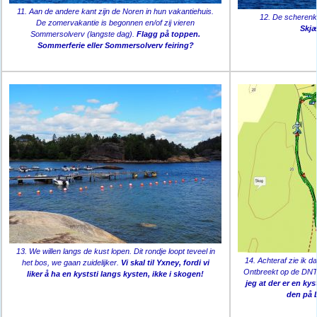
11. Aan de andere kant zijn de Noren in hun vakantiehuis.
12. De scherenkus
De zomervakantie is begonnen en/of zij vieren
Skjæ
Sommersolverv (langste dag).
Flagg på toppen.
Sommerferie eller Sommersolverv feiring?
13. We willen langs de kust lopen. Dit rondje loopt teveel in
14. Achteraf zie ik d
het bos, we gaan zuidelijker.
Vi skal til Yxney, fordi vi
Ontbreekt op de DNT
liker å ha en kyststi langs kysten, ikke i skogen!
jeg at der er en kys
den på 