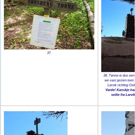
37.
38. Tønne is dus een
we vast gezien toen
Larvik richting Osl
Varde! Kanskje har
seilte fra Larvi