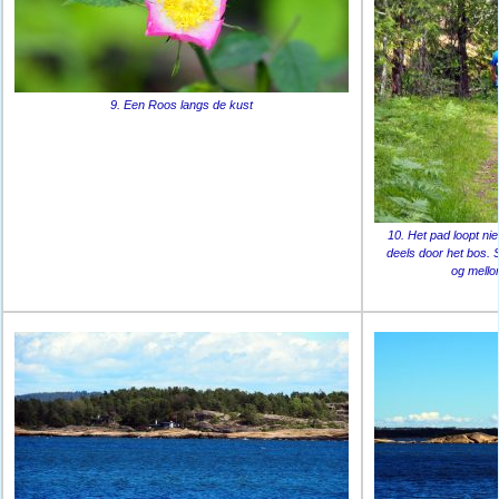
9. Een Roos langs de kust
10. Het pad loopt ni
deels door het bos. 
og mell