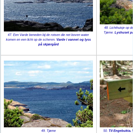
48. Lichthuisje op d
Tjøme.
Lyshuset p
47. Een Varde beneden bij de rotsen die net boven water
komen en een licht op de scheren.
Varde i vannet og lyss
på skjærgård
49. Tjøme
50.
Til Engebukta.
W