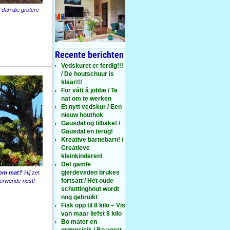
dan die grotere
Recente berichten
Vedskuret er ferdig!!!
/ De houtschuur is
klaar!!!
For vått å jobbe / Te
nat om te werken
Et nytt vedskur / Een
nieuw houthok
Gausdal og tilbake! /
Gausdal en terug!
Kreative barnebarn! /
Creatieve
kleinkinderen!
Det gamle
gjerdeveden brukes
 om mat?
Hij zet
fortsatt / Het oude
 verwende nest!
schuttinghout wordt
nog gebruikt
Fisk opp til 8 kilo – Vis
van maar liefst 8 kilo
Bo mater en
grønnsisik / Bo voert