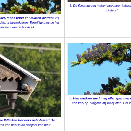
6. De Ringmussen maken nog meer kabaal 
Eksters!
et, mens reiret er i midten av treet.
Hij
dak, te koekeloeren. Terwijl het nest in het
midden van de boom zit
8.
Han snakker med meg eller spør han
een keel op. Volgens mij wil hij eten. Het
e Pilfinken bor der i nabohuset!
Die
ft een nest in de dakgoot van buuf