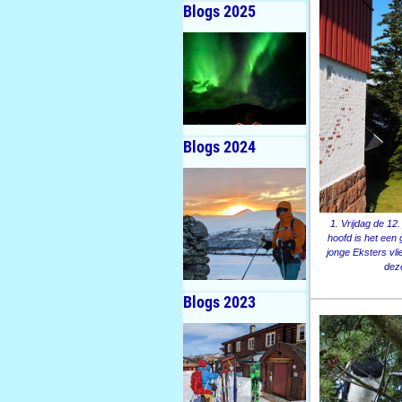
Blogs 2025
Blogs 2024
1. Vrijdag de 12
hoofd is het een 
jonge Eksters vli
dez
Blogs 2023