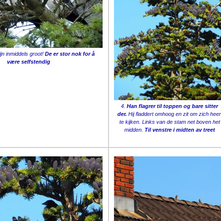
ijn inmiddels groot!
De er stor nok for å
være selfstendig
4.
Han flagrer til toppen og bare sitter
der.
Hij fladdert omhoog en zit om zich hee
te kijken. Links van de stam net boven het
midden.
Til venstre i midten av treet