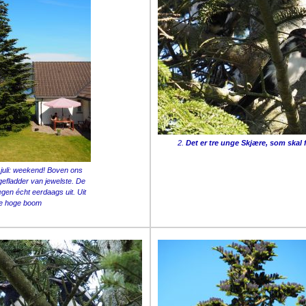
2.
Det er tre unge Skjære, som skal f
. juli: weekend! Boven ons
gefladder van jewelste. De
egen écht eerdaags uit. Uit
e hoge boom