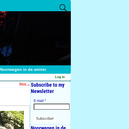
Noorwegen in de winter
Log in
Subscribe to my
Next
→
Newsletter
E-mail
*
Noorwegen in de