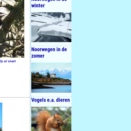
winter
Noorwegen in de
zomer
ly ut snart
Vogels e.a. dieren