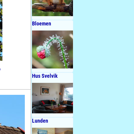
Bloemen
n
Hus Svelvik
Lunden