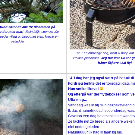
stund sitter de alle tre tilsammen på
yr der med mat!
Uiteindelijk zitten ze alle
 Moeder vliegt omhoog met eten. Herrie en
gefladder
12. Een onrustige bbq, want ik hoop dat z
Helaas pindakaas!
Jeg har ikke tid for gr
håper Skjære skal fly!
14.
I dag har jeg også vært på besøk ti
Fordi jeg tenkte det er torsdag i dag, me
Hun smilte likevel
Og etterpå var der flyttebokser som ve
Uffa meg…
Vandaag was ik bij mijn bezoeksvriendin
Ik dacht namelijk dat het donderdag was
Gewoon een dag helemaal in de war de
Ze lachte net zo breed als andere weken,
niet onder geleden.
Natuuuuuurlijk had ik taart bij mij.