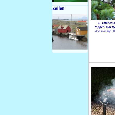
Zeilen
11.
Etter en 
toppen. Mor fl
drie in de top.