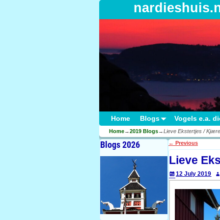
nardieshuis.
Home
Blogs
Vogels e.a. d
Home
→
2019 Blogs
→
Lieve Ekstertjes / Kjær
Blogs 2026
←
Previous
Post navigati
Lieve Eks
12 July 2019