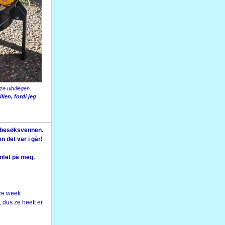
e uitvliegen.
illen, fordi jeg
l besøksvennen.
n det var i går!
ntet på meg.
.
.
ze week.
 dus ze heeft er