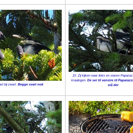
10. Zij kijken naar links en staren Papara
kraalogen.
De ser til venstre til Paparaz
rt bij zwart.
Begge svart nok
stå der