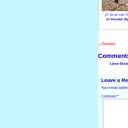
13. De list van 
oi! Kanskje Sk
←
Previous
Post navigati
Comment
Lieve Ekst
Leave a Re
Your email addres
Comment
*