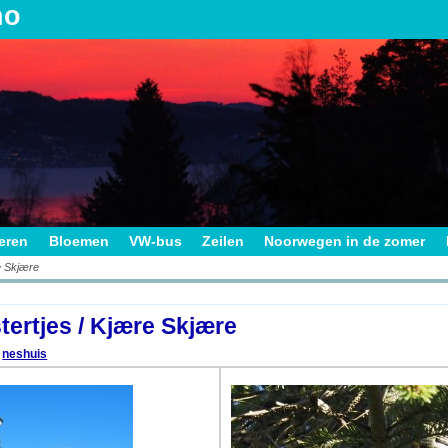
no
ieren
Bloemen
VW-bus
Zeilen
Noorwegen in de zomer
e Skjære
on
tertjes / Kjære Skjære
neshuis