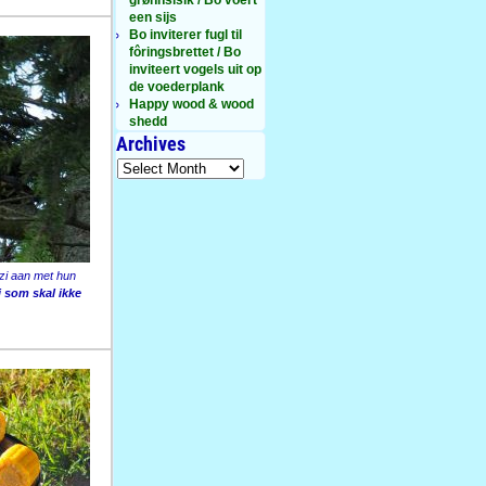
een sijs
Bo inviterer fugl til
fôringsbrettet / Bo
inviteert vogels uit op
de voederplank
Happy wood & wood
shedd
Archives
zzi aan met hun
zi som skal ikke