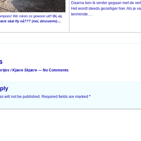
Daarna ben ik verder gegaan met de ver
Het wordt steeds gezelliger hier. Als je 
tenminste….
Tompoes! We roken ze gewoon uit!!
Oi, oi,
jære skal fly nå??? (nei, dessverre)…
on
s
ertjes / Kjære Skjære
— No Comments
ply
s will not be published.
Required fields are marked
*