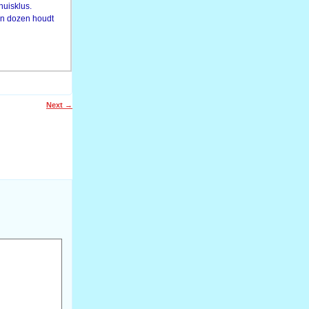
huisklus.
van dozen houdt
Next
→