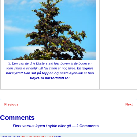
5. Een van de drie Eksters zat hier boven in de boom en
toen vloog ie eindelijk uit! Nu zitten er nog twee.
En Skjære
har flyttet! Han sat på toppen og neste øyeblikk er han
fløyet. Vi har fortstatt to!
←
Previous
Next
→
Post navigation
Comments
Fiets versus lopen / sykle eller gå
— 2 Comments
InaEshuis
on
20 July 2019 at 13:34
said: