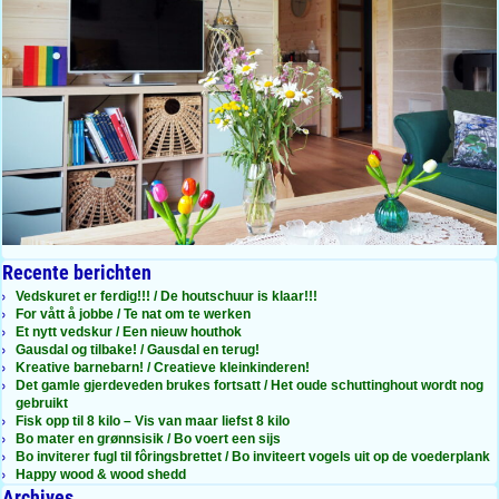
Recente berichten
Vedskuret er ferdig!!! / De houtschuur is klaar!!!
For vått å jobbe / Te nat om te werken
Et nytt vedskur / Een nieuw houthok
Gausdal og tilbake! / Gausdal en terug!
Kreative barnebarn! / Creatieve kleinkinderen!
Det gamle gjerdeveden brukes fortsatt / Het oude schuttinghout wordt nog
gebruikt
Fisk opp til 8 kilo – Vis van maar liefst 8 kilo
Bo mater en grønnsisik / Bo voert een sijs
Bo inviterer fugl til fôringsbrettet / Bo inviteert vogels uit op de voederplank
Happy wood & wood shedd
Archives