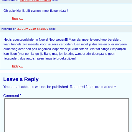
Oh gelukkig, ik blijf trainen, mooi fietsen daar!
Reply
↓
neshuis
on
21 July 2019 at 14:00
said:
Het is spectaculairder in Noord Noorwegen!!! Maar dat moet je goed voorbereiden,
want tunnels zijn meestal voor fietsers verboden. Dan moet je dus weten of er nog een
oude weg over een pas of gebied loopt, waar je kunt fietsen. Wat tot pittige klimpartijen
kan lijden (met een lange ij). Bang mag je niet zijn, want er zijn doorgaans geen
fietspaden, dus auto’s razen langs je broekspijpen!
Reply
↓
Leave a Reply
Your email address will not be published.
Required fields are marked
*
Comment
*