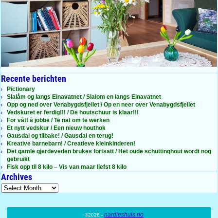
Recente berichten
Pictionary
Slalåm og langs Einavatnet / Slalom en langs Einavatnet
Opp og ned over Venabygdsfjellet / Op en neer over Venabygdsfjellet
Vedskuret er ferdig!!! / De houtschuur is klaar!!!
For vått å jobbe / Te nat om te werken
Et nytt vedskur / Een nieuw houthok
Gausdal og tilbake! / Gausdal en terug!
Kreative barnebarn! / Creatieve kleinkinderen!
Det gamle gjerdeveden brukes fortsatt / Het oude schuttinghout wordt nog
gebruikt
Fisk opp til 8 kilo – Vis van maar liefst 8 kilo
Archives
nardieshuis.no
©2026 -