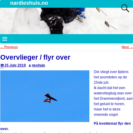
nardieshuis.no
←
Previous
Next
→
Post navigation
Overvlieger / flyr over
25 July 2019
neshuis
Die vliegt over tijdens
het avondeten op de
25ste juli.
Ik dacht dat het een
watervliegtuig was over
het Drammensfjord, aan
het geluid te horen,
maar het is deze
vreemde vogel.
På kveldsmat flyr den
over.