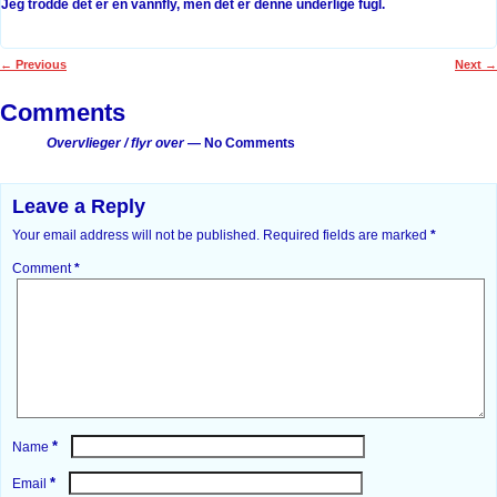
Jeg trodde det er en vannfly, men det er denne underlige fugl.
←
Previous
Next
→
Post navigation
Comments
Overvlieger / flyr over
— No Comments
Leave a Reply
Your email address will not be published.
Required fields are marked
*
Comment
*
*
Name
*
Email