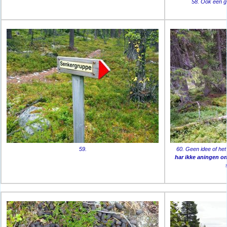
58. Ook een g
59.
60. Geen idee of he
har ikke aningen o