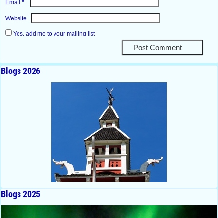
*
Email
Website
Yes, add me to your mailing list
Blogs 2026
Blogs 2025