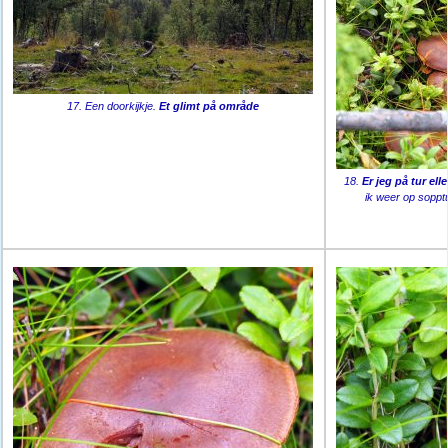
17. Een doorkijkje.
Et glimt på område
18.
Er jeg på tur el
ik weer op sopptu