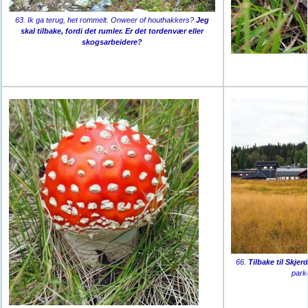
63. Ik ga terug, het rommelt. Onweer of houthakkers?
Jeg
skal tilbake, fordi det rumler. Er det tordenvær eller
skogsarbeidere?
66.
Tilbake til Skjer
parke