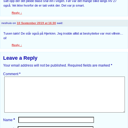
satt opp der det pleide blåse snø inn i vegen. Før var det mange slike langs Rv 27
også. Vet ikke hvorfor de er tatt vekk der. Det var jo smart.
Reply
↓
neshuis
on
10 September 2019 at 16:30
said:
Tusen takk! De står også på Hjerkinn. Jeg trodde alltid at beskyttelse var mot villrein…
oi!
Reply
↓
Leave a Reply
Your email address will not be published.
Required fields are marked
*
Comment
*
*
Name