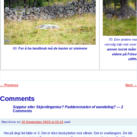
70. Een andere man
vervolg mijn reis ove
69.
For å ha landbruk må de kaster ut steinene
annen norsk måte f
videre på Frii
cliff
←
Previous
Next
→
Post navigation
Comments
Sopptur eller Skjerdingentur? Paddenstoelen of wandeling?
— 2
Comments
Mari-Anne
on
10 September 2019 at 15:13
said:
Hei på deg! Ad bilde nr 3. Det er ikke beskyttelse mot villrein. Det er snøfangere. De ble