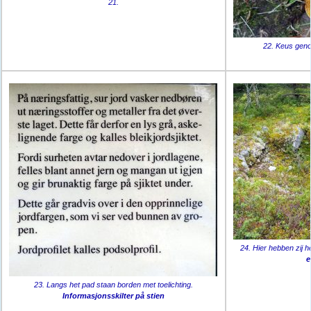
21.
22. Keus geno
24. Hier hebben zij 
e
23. Langs het pad staan borden met toelichting.
Informasjonsskilter på stien