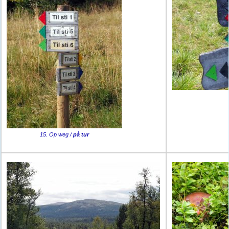
15. Op weg /
på tur