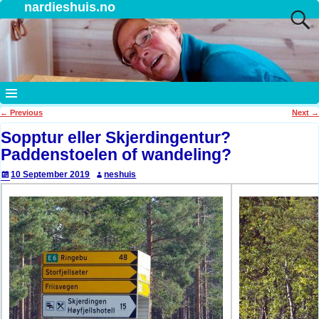
nardieshuis.no
←
Previous
Next
→
Post navigation
Sopptur eller Skjerdingentur?
Paddenstoelen of wandeling?
10 September 2019
neshuis