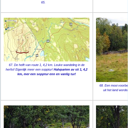
65.
67. De helft van route 1, 4,2 km. Leuke wandeling in de
herfst! Eigenlijk meer een sopptur!
Halvparten av sti 1, 4,2
km, mer een sopptur enn en vanlig tur!
68. Een mooi voorbee
uit het land word