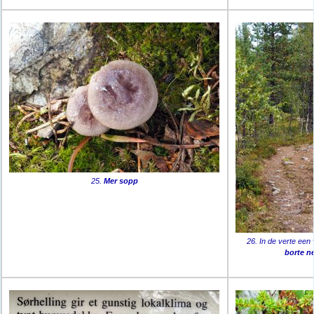
25.
Mer sopp
26. In de verte een
borte ne