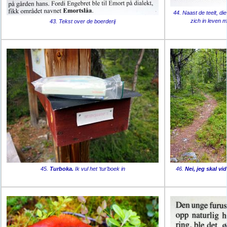
44. Naast de teelt, di
zich in leven 
43. Tekst over de boerderij
45.
Turboka.
Ik vul het ‘tur’boek in
46.
Nei, jeg skal vid