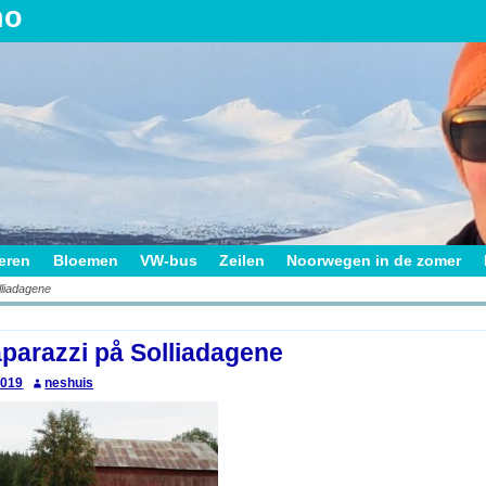
no
ieren
Bloemen
VW-bus
Zeilen
Noorwegen in de zomer
liadagene
on
parazzi på Solliadagene
2019
neshuis