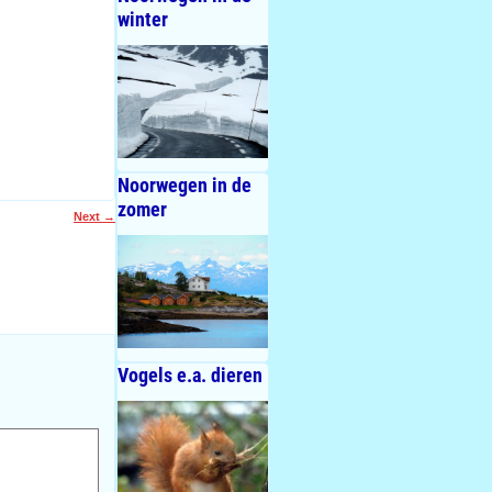
winter
Noorwegen in de
zomer
Next
→
Vogels e.a. dieren