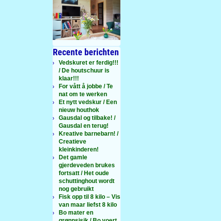
Recente berichten
Vedskuret er ferdig!!!
/ De houtschuur is
klaar!!!
For vått å jobbe / Te
nat om te werken
Et nytt vedskur / Een
nieuw houthok
Gausdal og tilbake! /
Gausdal en terug!
Kreative barnebarn! /
Creatieve
kleinkinderen!
Det gamle
gjerdeveden brukes
fortsatt / Het oude
schuttinghout wordt
nog gebruikt
Fisk opp til 8 kilo – Vis
van maar liefst 8 kilo
Bo mater en
grønnsisik / Bo voert