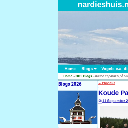
nardieshuis.
Home
Blogs
Vogels e.a. d
Home
→
2019 Blogs
→
Koude Paparazzi på Sol
Blogs 2026
←
Previous
Post navigati
Koude Pa
11 September 