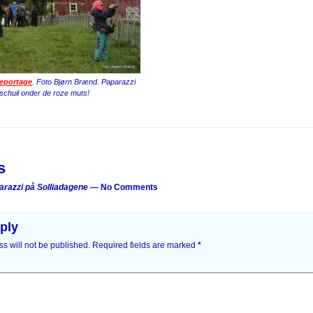
eportage
. Foto Bjørn Brænd. Paparazzi
schuil onder de roze muts!
on
s
razzi på Solliadagene
— No Comments
ply
s will not be published.
Required fields are marked
*