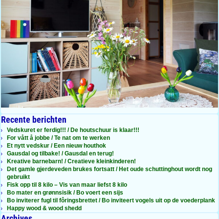
Recente berichten
Vedskuret er ferdig!!! / De houtschuur is klaar!!!
For vått å jobbe / Te nat om te werken
Et nytt vedskur / Een nieuw houthok
Gausdal og tilbake! / Gausdal en terug!
Kreative barnebarn! / Creatieve kleinkinderen!
Det gamle gjerdeveden brukes fortsatt / Het oude schuttinghout wordt nog
gebruikt
Fisk opp til 8 kilo – Vis van maar liefst 8 kilo
Bo mater en grønnsisik / Bo voert een sijs
Bo inviterer fugl til fôringsbrettet / Bo inviteert vogels uit op de voederplank
Happy wood & wood shedd
Archives