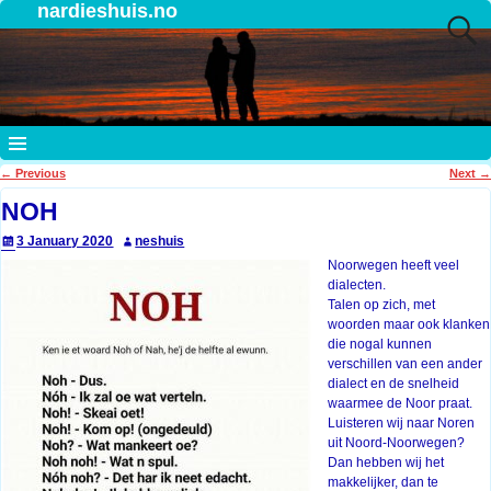
nardieshuis.no
←
Previous
Next
→
Post navigation
NOH
3 January 2020
neshuis
Noorwegen heeft veel
dialecten.
Talen op zich, met
woorden maar ook klanken
die nogal kunnen
verschillen van een ander
dialect en de snelheid
waarmee de Noor praat.
Luisteren wij naar Noren
uit Noord-Noorwegen?
Dan hebben wij het
makkelijker, dan te