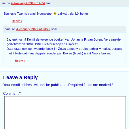
Ine
on
4 January 2020 at 14:24
said:
Een lesje Twents vanuit Noorwegen
sal wah, dat köj better
Reply
↓
nardi
on
4 January 2020 at 23:29
said:
Ja, leuk toch? Ken jij de volgende boeken van Johanna F. van Buren: ‘Verzamelde
gedichten’ en ‘1881-1981 Dichterschap en Dialect’?
Daar staat ook een woordenboek in. Zoals tamee = straks, schier = netjes, eerpels
met ‘t blote gat = aardappels zonder jus. Bokse (broek) is in’t Noors bukse.
Reply
↓
Leave a Reply
Your email address will not be published.
Required fields are marked
*
Comment
*