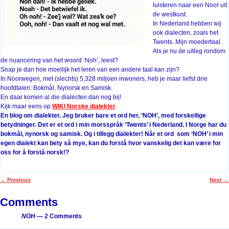
luisteren naar een Noor uit
de westkust.
In Nederland hebben wij
ook dialecten, zoals het
Twents. Mijn moedertaal.
Als je nu de uitleg rondom
de nuancering van het woord ‘Noh’, leest?
Snap je dan hoe moeilijk het leren van een andere taal kan zijn?
In Noorwegen, met (slechts) 5,328 miljoen inwoners, heb je maar liefst drie
hoofdtalen: Bokmål, Nynorsk en Samisk.
En daar komen al die dialecten dan nog bij!
Kijk maar eens op
WIKI Norske dialekter
En blog om dialekter. Jeg bruker bare et ord her, ‘NOH’, med forskellige
betydninger. Det er et ord i min morsspråk ‘Twents’ i Nederland. I Norge har du
bokmål, nynorsk og samisk. Og i tillegg dialekter! Når et ord som ‘NOH’ i min
egen dialekt kan bety så mye, kan du forstå hvor vanskelig det kan være for
oss for å forstå norsk!?
←
Previous
Next
→
Post navigation
Comments
NOH
— 2 Comments