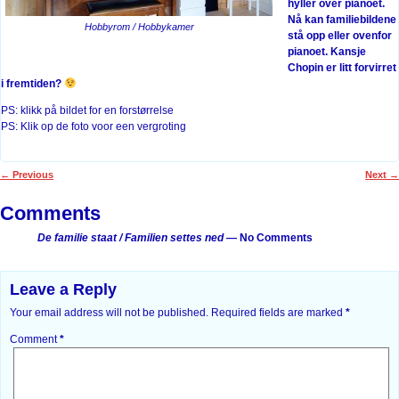
hyller over pianoet.
Nå kan familiebildene
Hobbyrom / Hobbykamer
stå opp eller ovenfor
pianoet. Kansje
Chopin er litt forvirret
i fremtiden?
PS: klikk på bildet for en forstørrelse
PS: Klik op de foto voor een vergroting
←
Previous
Next
→
Post navigation
Comments
De familie staat / Familien settes ned
— No Comments
Leave a Reply
Your email address will not be published.
Required fields are marked
*
Comment
*