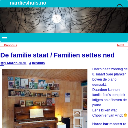
nardieshuis.no
←
Previous
Next
→
Post navigation
De familie staat / Familien settes ned
9 March 2020
neshuis
Harco heeft zondag de
8. maart twee planken
boven de piano
gemaakt.
Daardoor kunnen
familiefoto’s een plek
krijgen op of boven de
piano.
Eens kijken wat
Chopin er van vindt
Harco har montert to