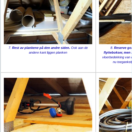
7.
Rest av plankene på den andre siden.
Ook aan de
8.
Reserve go
andere kant liggen planken
flyttebokser, men 
vloerbedekking van d
nu toegankeli