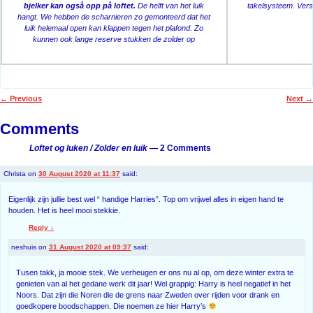
bjelker kan også opp på loftet.
De helft van het luik
takelsysteem. Vers
hangt. We hebben de scharnieren zo gemonteerd dat het
luik helemaal open kan klappen tegen het plafond. Zo
kunnen ook lange reserve stukken de zolder op
←
Previous
Next
→
Post navigation
Comments
Loftet og luken / Zolder en luik
— 2 Comments
Christa
on
30 August 2020 at 11:37
said:
Eigenlijk zijn jullie best wel “ handige Harries”. Top om vrijwel alles in eigen hand te
houden. Het is heel mooi stekkie.
Reply
↓
neshuis
on
31 August 2020 at 09:37
said:
Tusen takk, ja mooie stek. We verheugen er ons nu al op, om deze winter extra te
genieten van al het gedane werk dit jaar! Wel grappig: Harry is heel negatief in het
Noors. Dat zijn die Noren die de grens naar Zweden over rijden voor drank en
goedkopere boodschappen. Die noemen ze hier Harry’s