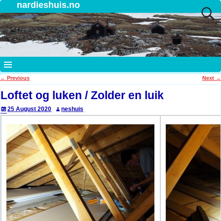
nardieshuis.no
←
Previous
Next
→
Post navigation
Loftet og luken / Zolder en luik
25 August 2020
neshuis