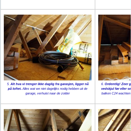
5.
Alt hva vi trenger ikke daglig fra garasjen, ligger nå
6.
Ordentlig! Zeer g
på loftet.
Alles wat we niet dagelijks nodig hebben uit de
vedskjul før eller s
garage, verhuist naar de zolder
balken C24 wachten 