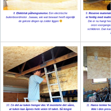
8.
Elektrisk påhengsmotor.
Een electrische
9.
Reserve materialer
buitenboordmotor. Jaaaaa, wie wat bewaart heeft eigenlijk
er ferdig med mali
de gekste dingen op zolder liggen
Die er nu hangt he
onze voorganger. 
schilderen. Dan kan
10. E
n del av luken henger der. Vi monterte det sånn,
11.
Harco tenker h
at luken kan åpnes hele veien til taket.
Så lengre
ikke i den pro