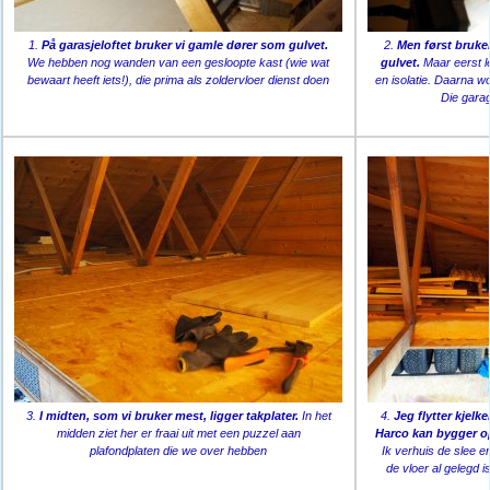
1.
På garasjeloftet bruker vi gamle dører som gulvet.
2.
Men først bruker
We hebben nog wanden van een gesloopte kast (wie wat
gulvet.
Maar eerst l
bewaart heeft iets!), die prima als zoldervloer dienst doen
en isolatie. Daarna w
Die gara
3.
I midten, som vi bruker mest, ligger takplater.
In het
4.
Jeg flytter kjelk
midden ziet her er fraai uit met een puzzel aan
Harco kan bygger op
plafondplaten die we over hebben
Ik verhuis de slee e
de vloer al gelegd 