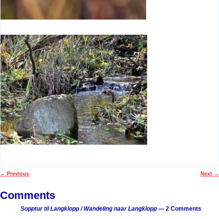
←
Previous
Next
→
Post navigation
Comments
Sopptur til Langklopp / Wandeling naar Langklopp
— 2 Comments