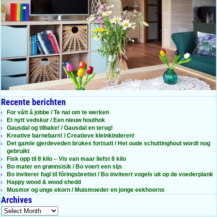
Recente berichten
For vått å jobbe / Te nat om te werken
Et nytt vedskur / Een nieuw houthok
Gausdal og tilbake! / Gausdal en terug!
Kreative barnebarn! / Creatieve kleinkinderen!
Det gamle gjerdeveden brukes fortsatt / Het oude schuttinghout wordt nog
gebruikt
Fisk opp til 8 kilo – Vis van maar liefst 8 kilo
Bo mater en grønnsisik / Bo voert een sijs
Bo inviterer fugl til fôringsbrettet / Bo inviteert vogels uit op de voederplank
Happy wood & wood shedd
Musmor og unge ekorn / Muismoeder en jonge eekhoorns
Archives