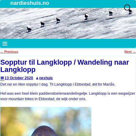
nardieshuis.no
←
Previous
Next
→
Post navigation
Sopptur til Langklopp / Wandeling naar
Langklopp
13 October 2020
neshuis
Det var en liten sopptur i dag. Til Langklopp i Ebbestad, øst for Mariås.
Het was een heel klein paddenstoelenwandelingetje. Langklopp is een wegwijzer
voor mountain bikes in Ebbestad, de wijk onder ons.