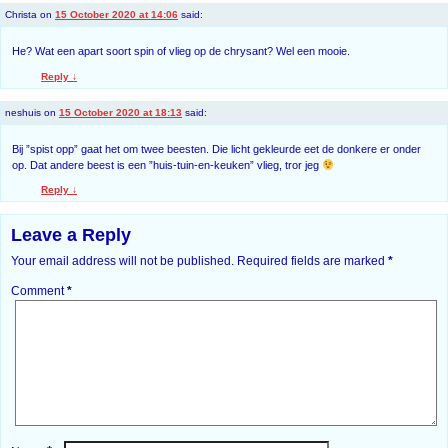
Christa
on
15 October 2020 at 14:06
said:
He? Wat een apart soort spin of vlieg op de chrysant? Wel een mooie.
Reply
↓
neshuis
on
15 October 2020 at 18:13
said:
Bij ”spist opp” gaat het om twee beesten. Die licht gekleurde eet de donkere er onder
op. Dat andere beest is een ”huis-tuin-en-keuken” vlieg, tror jeg
Reply
↓
Leave a Reply
Your email address will not be published.
Required fields are marked
*
Comment
*