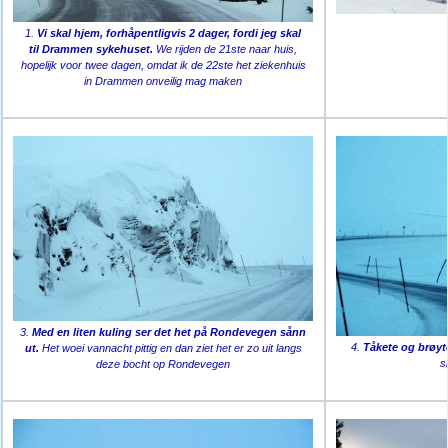
1.
Vi skal hjem, forhåpentligvis 2 dager, fordi jeg skal
til Drammen sykehuset.
We rijden de 21ste naar huis,
hopelijk voor twee dagen, omdat ik de 22ste het ziekenhuis
in Drammen onveilig mag maken
3.
Med en liten kuling ser det het på Rondevegen sånn
4.
Tåkete og brøyt
ut.
Het woei vannacht pittig en dan ziet het er zo uit langs
s
deze bocht op Rondevegen