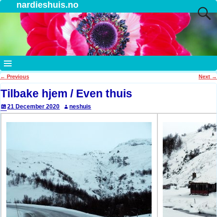
nardieshuis.no
←
Previous
Next
→
Post navigation
Tilbake hjem / Even thuis
21 December 2020
neshuis