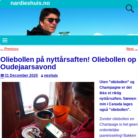
nardieshuis.no
←
Previous
Next
→
Post navigation
Oliebollen på nyttårsaften! Oliebollen op
Oudejaarsavond
31 December 2020
neshuis
Uten ”oliebollen” og
Champagne er det
ikke et riktig
nyttårsaften. Sønnen
min i Canada lages
også ”oliebollen”.
Zonder oliebollen en
Champage is het geen
ordentelijke
jaarwisseling! Bakken