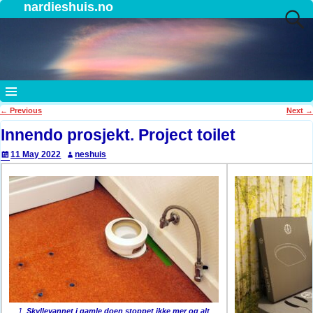
nardieshuis.no
←
Previous
Next
→
Post navigation
Innendo prosjekt. Project toilet
11 May 2022
neshuis
1.
Skyllevannet i gamle doen stoppet ikke mer og alt