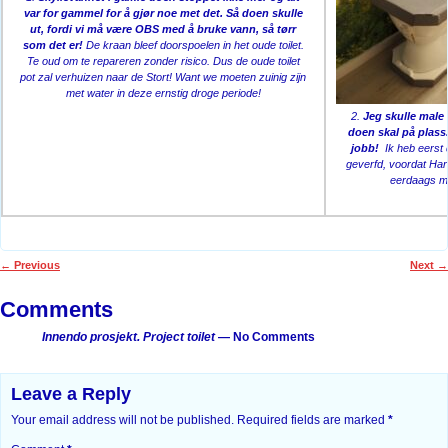
var for gammel for å gjør noe met det. Så doen skulle
ut, fordi vi må være OBS med å bruke vann, så tørr
som det er!
De kraan bleef doorspoelen in het oude toilet.
Te oud om te repareren zonder risico. Dus de oude toilet
pot zal verhuizen naar de Stort! Want we moeten zuinig zijn
met water in deze ernstig droge periode!
2.
Jeg skulle male 
doen skal på plass.
jobb!
Ik heb eerst 
geverfd, voordat Har
eerdaags mo
←
Previous
Next
→
Post navigation
Comments
Innendo prosjekt. Project toilet
— No Comments
Leave a Reply
Your email address will not be published.
Required fields are marked
*