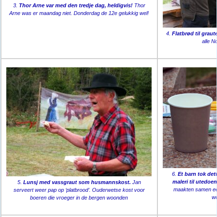
3.
Thor Arne var med den tredje dag, heldigvis!
Thor
Arne was er maandag niet. Donderdag de 12e gelukkig wel!
4.
Flatbrød til graut
alle N
6.
Et barn tok det
maleri til utedoe
5.
Lunsj med vassgraut som husmannskost.
Jan
maakten samen een
serveert weer pap op ‘platbrood’. Ouderwetse kost voor
w
boeren die vroeger in de bergen woonden