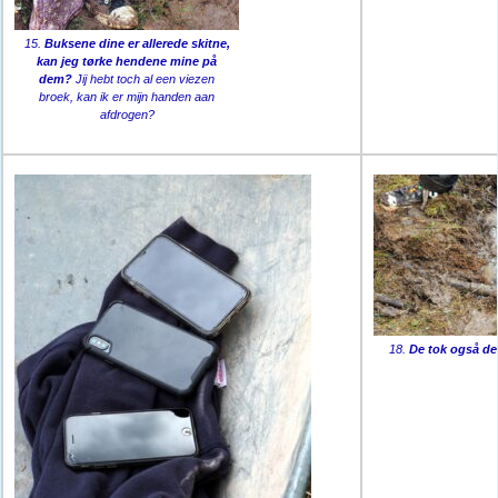
15.
Buksene dine er allerede skitne,
kan jeg tørke hendene mine på
dem?
Jij hebt toch al een viezen
broek, kan ik er mijn handen aan
afdrogen?
18.
De tok også den