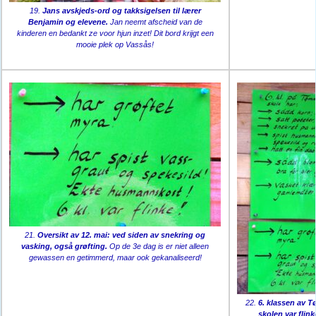
19.
Jans avskjeds-ord og takksigelsen til lærer
Benjamin og elevene.
Jan neemt afscheid van de
kinderen en bedankt ze voor hjun inzet! Dit bord krijgt een
mooie plek op Vassås!
21.
Oversikt av 12. mai: ved siden av snekring og
vasking, også grøfting.
Op de 3e dag is er niet alleen
gewassen en getimmerd, maar ook gekanaliseerd!
22.
6. klassen av 
skolen var flink