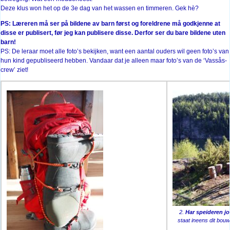
Deze klus won het op de 3e dag van het wassen en timmeren. Gek hè?
PS: Læreren må ser på bildene av barn først og foreldrene må godkjenne at
disse er publisert, før jeg kan publisere disse. Derfor ser du bare bildene uten
barn!
PS: De leraar moet alle foto’s bekijken, want een aantal ouders wil geen foto’s van
hun kind gepubliseerd hebben. Vandaar dat je alleen maar foto’s van de ‘Vassås-
crew’ ziet!
2.
Har speideren j
staat ineens dit bouw