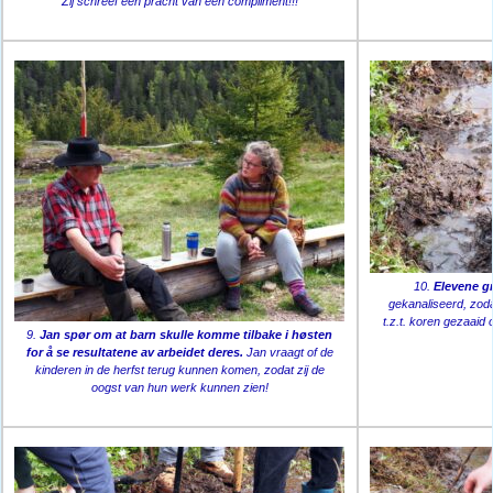
Zij schreef een pracht van een compliment!!!
10.
Elevene gr
gekanaliseerd, zod
t.z.t. koren gezaai
9.
Jan spør om at barn skulle komme tilbake i høsten
for å se resultatene av arbeidet deres.
Jan vraagt of de
kinderen in de herfst terug kunnen komen, zodat zij de
oogst van hun werk kunnen zien!