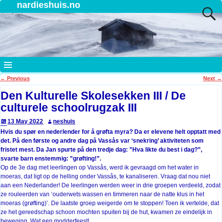
nardieshuis.no
←
Previous
Next
→
Post navigation
Den Kulturelle Skolesekken III / De
culturele schoolrugzak III
13 May 2022
neshuis
Hvis du spør en nederlender for å grøfta myra? Da er elevene helt opptatt med
det. På den første og andre dag på Vassås var ‘snekring’ aktiviteten som
fristet mest. Da Jan spurte på den tredje dag: ”Hva likte du best i dag?”,
svarte barn enstemmig: ”grøfting!”.
Op de 3e dag met leerlingen op Vassås, werd ik gevraagd om het water in
moeras, dat ligt op de helling onder Vassås, te kanaliseren. Vraag dat nou niet
aan een Nederlander! De leerlingen werden weer in drie groepen verdeeld, zodat
ze rouleerden van ‘ouderwets wassen en timmeren naar de natte klus in het
moeras (grøfting)’. De laatste groep weigerde om te stoppen! Toen ik vertelde, dat
ze het gereedschap schoon mochten spuiten bij de hut, kwamen ze eindelijk in
beweging. Wat een modderfeest!