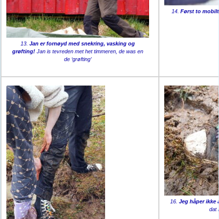
14.
Først to mobil
13.
Jan er fornøyd med snekring, vasking og
grøfting!
Jan is tevreden met het timmeren, de was en
de ‘grøfting’
16.
Jeg håper ikke
dat