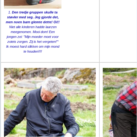
1.
Den tredje gruppen skulle ta
støvler med seg. Jeg gjorde det,
men noen barn glemte dette! Oi!!
Niet alle kinderen hadde laarzen
meegenomen. Mooi dom! Een
jongen zei: ”Mijn moeder moet voor
zoiets zorgen. Zij is het vergeten!”‘
Ik moest hard slikken om mijn mond
te houden!!!!