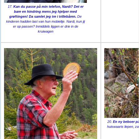
17.
Kan du passe på min telefon, Nardi? Det er
bare en hindring mens jeg hjelper med
grøftingen! Da samlet jeg tre i trillebåren.
De
kinderen hadden last van hun mobieltje. Nardi, kun jij
er op passen? Inmiddels liggen er drie in de
kruiwagen
20.
En ny beboer p
huiswaarts liepen, z