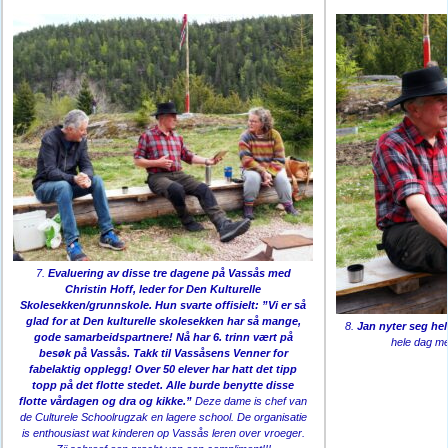
7.
Evaluering av disse tre dagene på Vassås med
Christin Hoff, leder for Den Kulturelle
Skolesekken/grunnskole. Hun svarte offisielt: ”Vi er så
glad for at Den kulturelle skolesekken har så mange,
8.
Jan nyter seg he
gode samarbeidspartnere! Nå har 6. trinn vært på
hele dag me
besøk på Vassås. Takk til Vassåsens Venner for
fabelaktig opplegg! Over 50 elever har hatt det tipp
topp på det flotte stedet. Alle burde benytte disse
flotte vårdagen og dra og kikke.”
Deze dame is chef van
de Culturele Schoolrugzak en lagere school. De organisatie
is enthousiast wat kinderen op Vassås leren over vroeger.