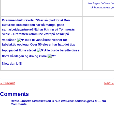
leerlingen hebben h
uit hun mouwen ge
Drammen kulturskole: ”Vi er så glad for at Den
kulturelle skolesekken har så mange, gode
samarbeidspartnere! Nå har 6. trinn på Tømmerås
skole – Drammen kommune vært på besøk på
Vassåsen
Takk til Vassåsens Venner for
fabelaktig opplegg! Over 50 elever har hatt det tipp
topp på det flotte stedet
Alle burde benytte disse
flotte vårdagen og dra og kikke
”
Niets dan lof!!!
←
Previous
Next
→
Post navigation
Comments
Den Kulturelle Skolesekken III / De culturele schoolrugzak III
— No
Comments