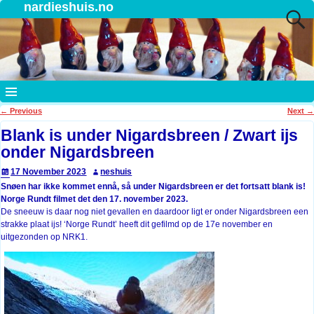
nardieshuis.no
←
Previous
Next
→
Post navigation
Blank is under Nigardsbreen / Zwart ijs
onder Nigardsbreen
17 November 2023
neshuis
Snøen har ikke kommet ennå, så under Nigardsbreen er det fortsatt blank is!
Norge Rundt filmet det den 17. november 2023.
De sneeuw is daar nog niet gevallen en daardoor ligt er onder Nigardsbreen een
strakke plaat ijs! ‘Norge Rundt’ heeft dit gefilmd op de 17e november en
uitgezonden op NRK1.