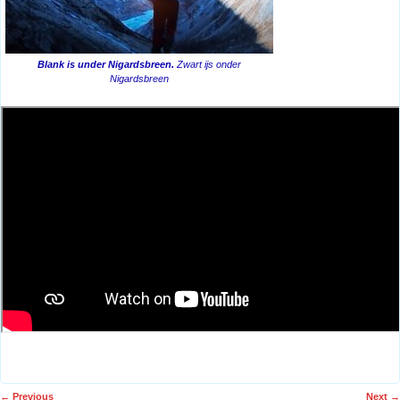
Blank is under Nigardsbreen.
Zwart ijs onder
Nigardsbreen
←
Previous
Next
→