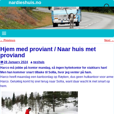
nardieshuis.no
←
Previous
Next
→
Post navigation
Hjem med proviant / Naar huis met
proviand
28 January 2024
neshuis
Harco må jobbe på kontor mandag, så ingen hyttekontor for stakkars han!
Men han kommer snart tilbake til Sollia, hvor jeg venter på ham.
Harco heeft maandag een kantoordag op Røyken, dus geen hutkantoor voor arme
Harco. Gelukkig komt hij snel terug naar Sollia, want daar wacht ik met smart op
hem.