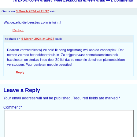
To Ekorn og en Kråke / Twee Eekhoorns en een Kraai
— 2 Comments
Gerda
on
9 March 2024 at 15:37
said:
Wat gezellig die beestjes zo in je tuin.,,!
Reply
↓
neshuis
on
9 March 2024 at 19:27
said:
Daarom vertroetelen wij ze ook! Ik hang regelmatig wol aan de voederplek. Dat
nemen ze mee het eekhoornhuis in. Ze krijgen naast zonnebloempitten ook
hazelnoten en pinda’s in de dop. Zó lief dat ze noten in de tuin en plantenbakken
verstoppen. Puur genieten met die beestjes!
Reply
↓
Leave a Reply
Your email address will not be published.
Required fields are marked
*
Comment
*