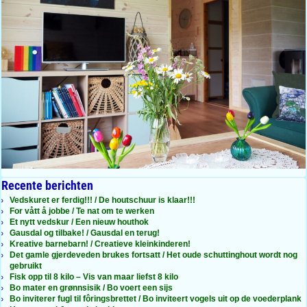
Recente berichten
Vedskuret er ferdig!!! / De houtschuur is klaar!!!
For vått å jobbe / Te nat om te werken
Et nytt vedskur / Een nieuw houthok
Gausdal og tilbake! / Gausdal en terug!
Kreative barnebarn! / Creatieve kleinkinderen!
Det gamle gjerdeveden brukes fortsatt / Het oude schuttinghout wordt nog
gebruikt
Fisk opp til 8 kilo – Vis van maar liefst 8 kilo
Bo mater en grønnsisik / Bo voert een sijs
Bo inviterer fugl til fôringsbrettet / Bo inviteert vogels uit op de voederplank