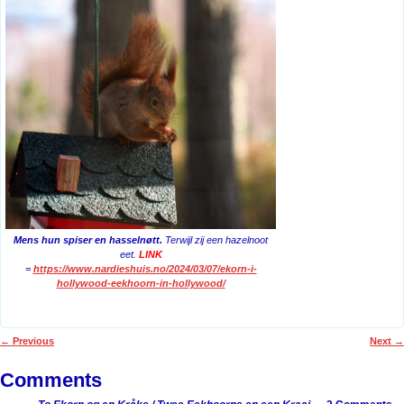
Mens hun spiser en hasselnøtt.
Terwijl zij een hazelnoot
eet.
LINK
=
https://www.nardieshuis.no/2024/03/07/ekorn-i-
hollywood-eekhoorn-in-hollywood/
←
Previous
Next
→
Post navigation
Comments