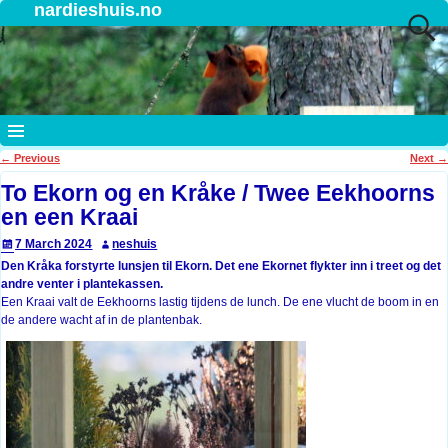
nardieshuis.no
←
Previous
Next
→
Post navigation
To Ekorn og en Kråke / Twee Eekhoorns
en een Kraai
7 March 2024
neshuis
Den Kråka forstyrte lunsjen til Ekorn. Det ene Ekornet flykter inn i treet og det
andre venter i plantekassen.
Een Kraai valt de Eekhoorns lastig tijdens de lunch. De ene vlucht de boom in en
de andere wacht af in de plantenbak.