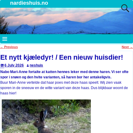
nardieshuis.no
←
Previous
Next
→
Post navigation
Et nytt kjæledyr! / Een nieuw huisdier!
6 July 2026
neshuis
Nabo Mari-Anne fortalte at katten hennes leker med denne haren. Vi ser ofte
spor i snøen og den hvite varianten, så haren bor her antakeligvis.
Buur Mari-Anne vertelde dat haar poes met deze haas speelt. Wij zien vaak
sporen in de sneeuw en de witte variant van deze haas. Dus blijkbaar woont de
haas hier!