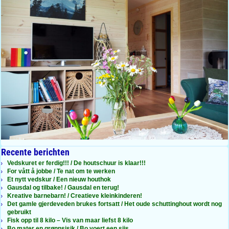
Recente berichten
Vedskuret er ferdig!!! / De houtschuur is klaar!!!
For vått å jobbe / Te nat om te werken
Et nytt vedskur / Een nieuw houthok
Gausdal og tilbake! / Gausdal en terug!
Kreative barnebarn! / Creatieve kleinkinderen!
Det gamle gjerdeveden brukes fortsatt / Het oude schuttinghout wordt nog
gebruikt
Fisk opp til 8 kilo – Vis van maar liefst 8 kilo
Bo mater en grønnsisik / Bo voert een sijs