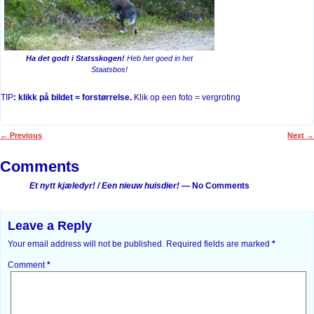
Ha det godt i Statsskogen!
Heb het goed in het
Staatsbos!
TIP
: klikk på bildet = forstørrelse.
Klik op een foto = vergroting
←
Previous
Next
→
Post navigation
Comments
Et nytt kjæledyr! / Een nieuw huisdier!
— No Comments
Leave a Reply
Your email address will not be published.
Required fields are marked
*
Comment
*