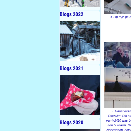
Blogs 2022
3. Op mijn pc i
Blogs 2021
5. Naast deze
Dieuwke. Die st
van WH20 was bek
Blogs 2020
een bureaula. Di
Noorwegen, helem