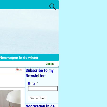
Noorwegen in de winter
Log in
Subscribe to my
Next
→
Newsletter
E-mail
*
Noorwegen in de