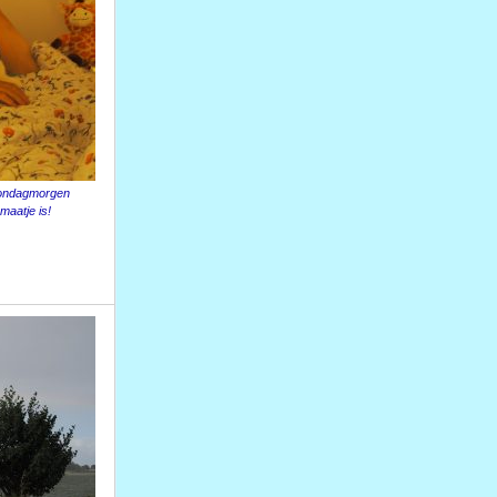
zondagmorgen
maatje is!