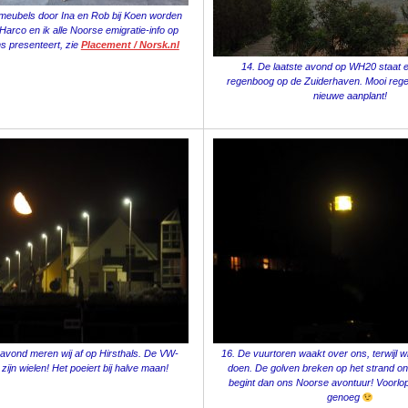
inmeubels door Ina en Rob bij Koen worden
Harco en ik alle Noorse emigratie-info op
s presenteert, zie
Placement / Norsk.nl
14. De laatste avond op WH20 staat e
regenboog op de Zuiderhaven. Mooi reg
nieuwe aanplant!
vond meren wij af op Hirsthals. De VW-
16. De vuurtoren waakt over ons, terwijl w
zijn wielen! Het poeiert bij halve maan!
doen. De golven breken op het strand on
begint dan ons Noorse avontuur! Voorlop
genoeg