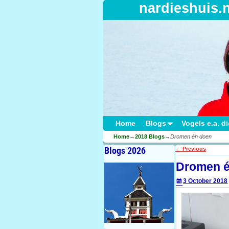
nardieshuis.
Home
Blogs
Vogels e.a. d
Home
→
2018 Blogs
→
Dromen én doen
Blogs 2026
←
Previous
Post navigati
Dromen é
3 October 2018