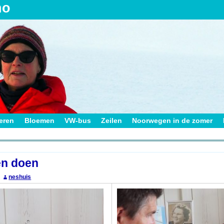
no
ieren
Bloemen
VW-bus
Zeilen
Noorwegen in de zomer
on
n doen
neshuis