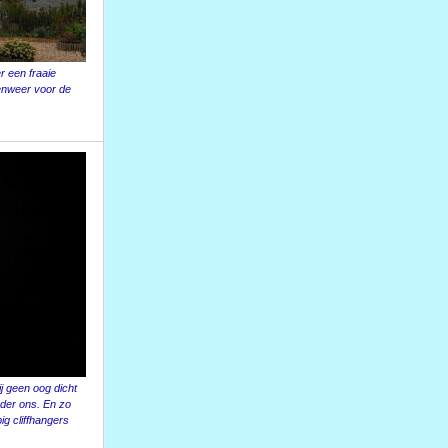
r een fraaie
enweer voor de
ij geen oog dicht
der ons. En zo
ig cliffhangers