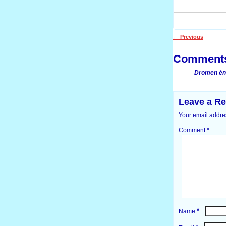
←
Previous
Post navigati
Comment
Dromen én
Leave a Re
Your email addres
Comment
*
*
Name