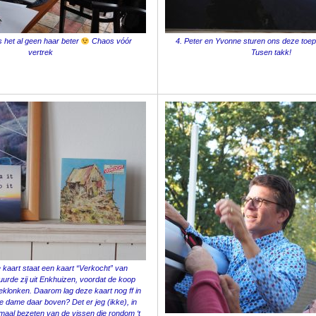
s het al geen haar beter
Chaos vóór
4. Peter en Yvonne sturen ons deze toepa
vertrek
Tusen takk!
 kaart staat een kaart “Verkocht” van
uurde zij uit Enkhuizen, voordat de koop
lonken. Daarom lag deze kaart nog ff in
e dame daar boven? Det er jeg (ikke), in
aal bezeten van de vissen die rondom ‘t