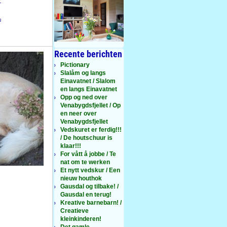
r
s
Recente berichten
Pictionary
Slalåm og langs
Einavatnet / Slalom
en langs Einavatnet
Opp og ned over
Venabygdsfjellet / Op
en neer over
Venabygdsfjellet
Vedskuret er ferdig!!!
/ De houtschuur is
klaar!!!
For vått å jobbe / Te
nat om te werken
Et nytt vedskur / Een
nieuw houthok
Gausdal og tilbake! /
Gausdal en terug!
Kreative barnebarn! /
Creatieve
kleinkinderen!
Det gamle