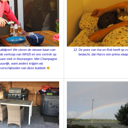
 uitblijven! We vieren de nieuwe baan van
12. De poes van Ina en Rob heeft op 
, de verkoop van WH20 en ons vertrek op
bedacht, dat Harco een prima slaap
ieuwe stek in Noorwegen. Met Champagne
uurlijk, want anders krijgen wij
verschijnselen van deze bubbels