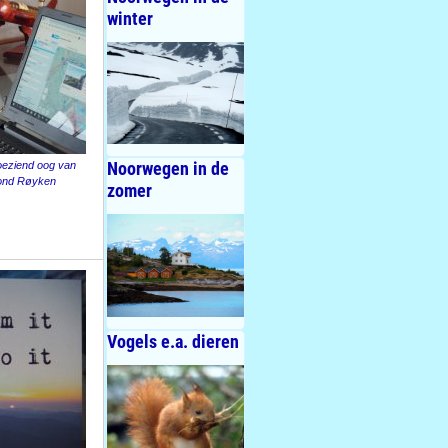
winter
Noorwegen in de
toeziend oog van
rond Røyken
zomer
Vogels e.a. dieren