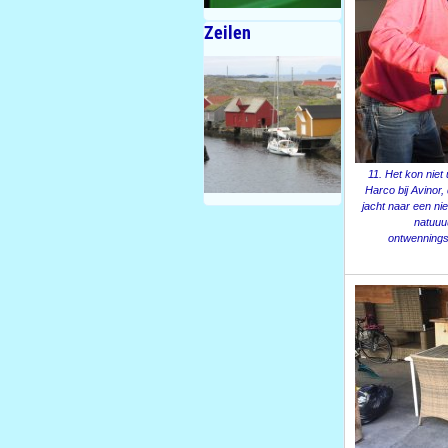
Zeilen
11. Het kon niet
Harco bij Avinor
jacht naar een n
natuuuu
ontwennings