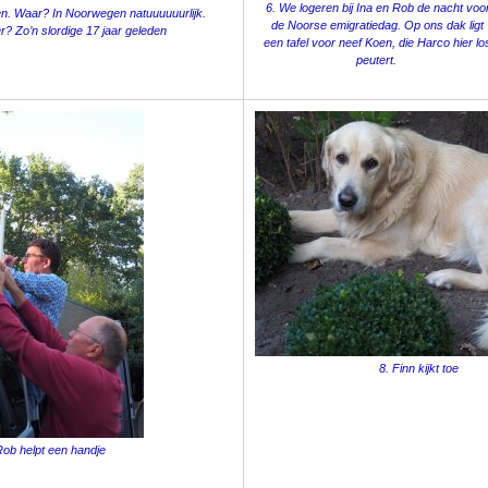
6. We logeren bij Ina en Rob de nacht voo
. Waar? In Noorwegen natuuuuuurlijk.
de Noorse emigratiedag. Op ons dak ligt
? Zo’n slordige 17 jaar geleden
een tafel voor neef Koen, die Harco hier lo
peutert.
8. Finn kijkt toe
ob helpt een handje